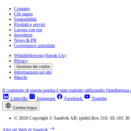
Contatto
Chi siamo
Sostenibilità
Prodotti e servizi
Lavora con noi
Investitori
News & PR
Governance aziendale
Whistleblowing (Speak Up)
Privacy
Gestione dei cookie
Informazioni sul sito
Marchi
Il contenuto di questa pagina è stato tradotto utilizzando l'intelligenza a
LinkedIn
Instagram
Facebook
Youtube
Cambia lingua
© 2026 Copyright © Sandvik AB; (publ) Box 510, SE-101 30
Altri siti Web di Sandvik