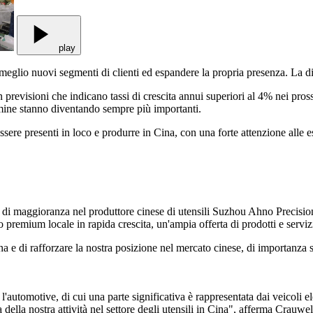
play
eglio nuovi segmenti di clienti ed espandere la propria presenza. La d
n previsioni che indicano tassi di crescita annui superiori al 4% nei pros
rmine stanno diventando sempre più importanti.
ere presenti in loco e produrre in Cina, con una forte attenzione alle 
ne di maggioranza nel produttore cinese di utensili Suzhou Ahno Precis
o premium locale in rapida crescita, un'ampia offerta di prodotti e servizi
ina e di rafforzare la nostra posizione nel mercato cinese, di importanza 
e l'automotive, di cui una parte significativa è rappresentata dai veicoli 
della nostra attività nel settore degli utensili in Cina", afferma Crauwel