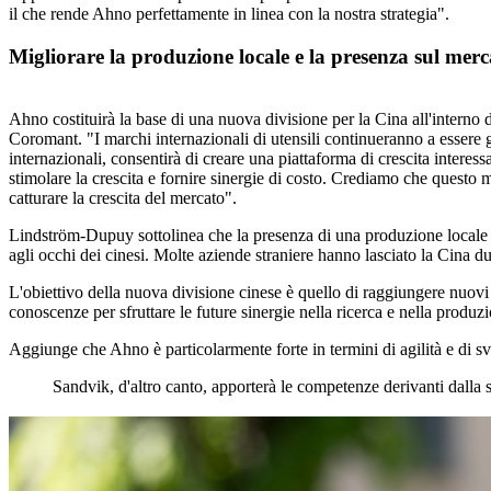
il che rende Ahno perfettamente in linea con la nostra strategia".
Migliorare la produzione locale e la presenza sul merc
Ahno costituirà la base di una nuova divisione per la Cina all'interno
Coromant. "I marchi internazionali di utensili continueranno a essere 
internazionali, consentirà di creare una piattaforma di crescita inte
stimolare la crescita e fornire sinergie di costo. Crediamo che questo mo
catturare la crescita del mercato".
Lindström-Dupuy sottolinea che la presenza di una produzione locale ri
agli occhi dei cinesi. Molte aziende straniere hanno lasciato la Cina d
L'obiettivo della nuova divisione cinese è quello di raggiungere nuovi 
conoscenze per sfruttare le future sinergie nella ricerca e nella prod
Aggiunge che Ahno è particolarmente forte in termini di agilità e di sv
Sandvik, d'altro canto, apporterà le competenze derivanti dalla s