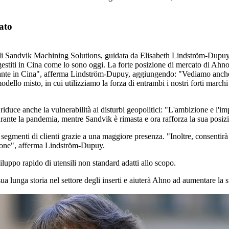
ato
 di Sandvik Machining Solutions, guidata da Elisabeth Lindström-Dupuy, 
gestiti in Cina come lo sono oggi. La forte posizione di mercato di Ahn
ressante in Cina", afferma Lindström-Dupuy, aggiungendo: "Vediamo anche
dello misto, in cui utilizziamo la forza di entrambi i nostri forti marchi 
duce anche la vulnerabilità ai disturbi geopolitici: "L'ambizione e l'im
urante la pandemia, mentre Sandvik è rimasta e ora rafforza la sua posiz
segmenti di clienti grazie a una maggiore presenza. "Inoltre, consentirà
uzione", afferma Lindström-Dupuy.
iluppo rapido di utensili non standard adatti allo scopo.
ua lunga storia nel settore degli inserti e aiuterà Ahno ad aumentare la 