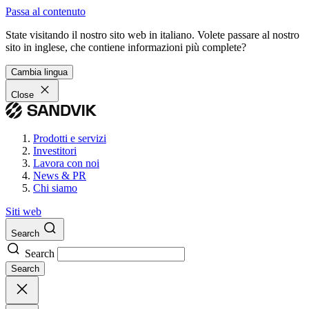
Passa al contenuto
State visitando il nostro sito web in italiano. Volete passare al nostro
sito in inglese, che contiene informazioni più complete?
Cambia lingua
Close
Prodotti e servizi
Investitori
Lavora con noi
News & PR
Chi siamo
Siti web
Search
Search
Search