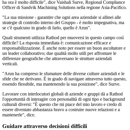
ha ora è molto difficile", dice Vaishali Surve, Regional Compliance
Officer di Sandvik Machining Solutions nella regione Asia-Pacifico.
"La sua missione - garantire che ogni area aziendale si allinei alle
strategie di controllo interno del Gruppo - è molto impegnativa, ma
se c'è qualcuno in grado di farlo, quello è Arun".
Quali strumenti utilizza Rathod per muoversi in questo campo così
difficile? La risposta immediata è: comunicazione efficace e
responsabilizzazione. È anche noto per essere un buon ascoltatore e
un leader collaborativo; due qualità molto utili per affrontare le
differenze geografiche che attraversano le strutture aziendali
verticali.
"Arun ha compreso le sfumature delle diverse culture aziendali e le
sfide che ne derivano. È in grado di navigare attraverso tutto questo,
essendo flessibile, ma mantenendo la sua posizione", dice Surve.
Lavorare con interlocutori globali di aziende e gruppi dà a Rathod
l'opportunità di interagire con personalità di ogni tipo e background
culturali diversi: "È questo che mi piace del mio lavoro e credo di
essere diventato abbastanza bravo a costruire nuove relazioni e a
mantenerle", dice.
Guidare attraverso decisioni difficili