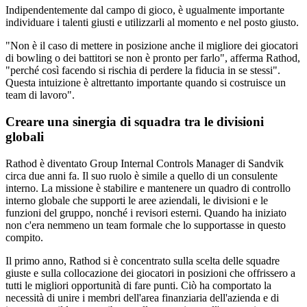
Indipendentemente dal campo di gioco, è ugualmente importante
individuare i talenti giusti e utilizzarli al momento e nel posto giusto.
"Non è il caso di mettere in posizione anche il migliore dei giocatori
di bowling o dei battitori se non è pronto per farlo", afferma Rathod,
"perché così facendo si rischia di perdere la fiducia in se stessi".
Questa intuizione è altrettanto importante quando si costruisce un
team di lavoro".
Creare una sinergia di squadra tra le divisioni
globali
Rathod è diventato Group Internal Controls Manager di Sandvik
circa due anni fa. Il suo ruolo è simile a quello di un consulente
interno. La missione è stabilire e mantenere un quadro di controllo
interno globale che supporti le aree aziendali, le divisioni e le
funzioni del gruppo, nonché i revisori esterni. Quando ha iniziato
non c'era nemmeno un team formale che lo supportasse in questo
compito.
Il primo anno, Rathod si è concentrato sulla scelta delle squadre
giuste e sulla collocazione dei giocatori in posizioni che offrissero a
tutti le migliori opportunità di fare punti. Ciò ha comportato la
necessità di unire i membri dell'area finanziaria dell'azienda e di