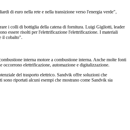
ardi di euro nella rete e nella transizione verso l'energia verde",
are i colli di bottiglia della catena di fornitura. Luigi
Gigliotti, leader
no essere risolti per l'elettrificazione
l'elettrificazione. I materiali
e il cobalto".
a combustione interna
motore a combustione interna. Anche molte fonti
ile occorrono
elettrificazione, automazione e digitalizzazione.
otenziale del trasporto elettrico.
Sandvik offre soluzioni che
guenti sono riportati alcuni esempi che mostrano come Sandvik sia