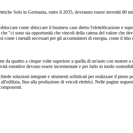
ettriche
Solo in Germania, entro il 2035, dovranno essere investiti 80 mili
e sbloccare
come sbloccare il business case dietro l'elettrificazione e super
a che
"ci sono sia opportunità che vincoli della catena del valore che devo
osì come i metalli necessari per gli accumulatori di energia, come il litio 
ame da quattro a cinque volte superiore a quella di un'auto con motore 
tività estrattive devono essere incrementate e per farlo in modo sostenib
chiede soluzioni integrate e strumenti sofisticati per realizzare il pieno p
ia all'edilizia, fino alla produzione di veicoli elettrici. Nelle pagine se
i componenti.