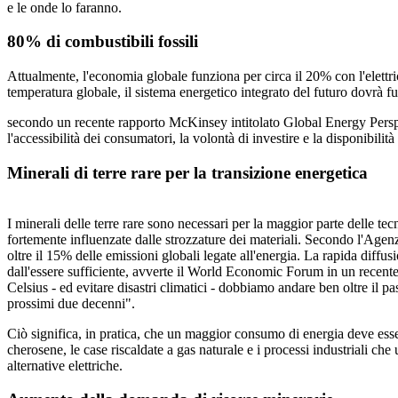
e le onde lo faranno.
80% di combustibili fossili
Attualmente, l'economia globale funziona per circa il 20% con l'elettric
temperatura globale, il sistema energetico integrato del futuro dovrà fu
secondo un recente rapporto McKinsey intitolato Global Energy Perspectiv
l'accessibilità dei consumatori, la volontà di investire e la disponibilità 
Minerali di terre rare per la transizione energetica
I minerali delle terre rare sono necessari per la maggior parte delle tec
fortemente influenzate dalle strozzature dei materiali. Secondo l'Agenzi
oltre il 15% delle emissioni globali legate all'energia. La rapida diffus
dall'essere sufficiente, avverte il World Economic Forum in un recente
Celsius - ed evitare disastri climatici - dobbiamo andare ben oltre il 
prossimi due decenni".
Ciò significa, in pratica, che un maggior consumo di energia deve esse
cherosene, le case riscaldate a gas naturale e i processi industriali che 
alternative elettriche.