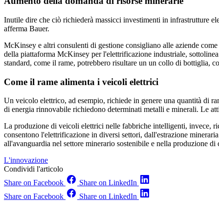
Aumento della domanda di risorse minerarie
Inutile dire che ciò richiederà massicci investimenti in infrastrutture el
afferma Bauer.
McKinsey e altri consulenti di gestione consigliano alle aziende com
della piattaforma McKinsey per l'elettrificazione industriale, sottoline
standard, come il rame, potrebbero risultare un
un collo di bottiglia, c
Come il rame alimenta i veicoli elettrici
Un veicolo elettrico, ad esempio, richiede in genere una quantità di r
di energia rinnovabile richiedono determinati metalli e minerali. Le at
La produzione di veicoli elettrici nelle fabbriche intelligenti, invece, ri
consentono l'elettrificazione in diversi settori, dall'estrazione minerar
all'avanguardia nel settore minerario sostenibile e nella produzione d
L'innovazione
Condividi l'articolo
Share on Facebook
Share on LinkedIn
Share on Facebook
Share on LinkedIn