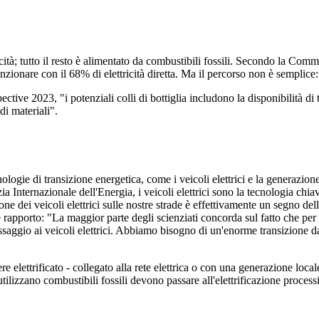
ità; tutto il resto è alimentato da combustibili fossili. Secondo la Commi
nzionare con il 68% di elettricità diretta.
Ma il percorso non è semplice:
e 2023, "i potenziali colli di bottiglia includono la disponibilità di ter
di materiali".
nologie di transizione energetica, come i veicoli elettrici e la generazion
a Internazionale dell'Energia, i veicoli elettrici sono la tecnologia chia
ione dei veicoli elettrici sulle nostre strade è effettivamente un segno de
 rapporto: "La maggior parte degli scienziati concorda sul fatto che per 
passaggio ai veicoli elettrici. Abbiamo bisogno di un'enorme transizione 
re elettrificato
- collegato alla rete elettrica o con una generazione local
utilizzano combustibili fossili devono passare all'elettrificazione
processi