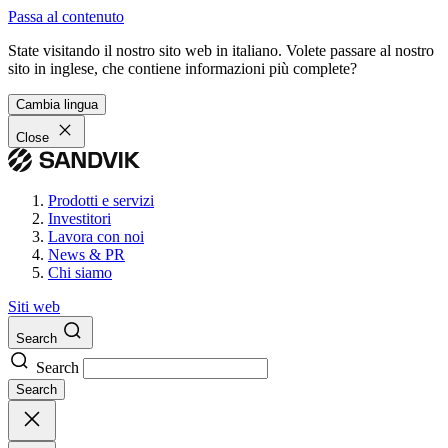
Passa al contenuto
State visitando il nostro sito web in italiano. Volete passare al nostro
sito in inglese, che contiene informazioni più complete?
Cambia lingua
Close
Prodotti e servizi
Investitori
Lavora con noi
News & PR
Chi siamo
Siti web
Search
Search
Search