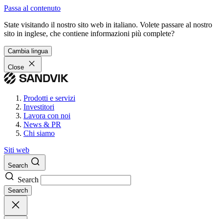
Passa al contenuto
State visitando il nostro sito web in italiano. Volete passare al nostro
sito in inglese, che contiene informazioni più complete?
Cambia lingua
Close
Prodotti e servizi
Investitori
Lavora con noi
News & PR
Chi siamo
Siti web
Search
Search
Search