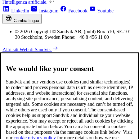
l'intelligenza artificiale.
LinkedIn
Instagram
Facebook
Youtube
Cambia lingua
© 2026 Copyright © Sandvik AB; (publ) Box 510, SE-101
30 Stockholm, Sweden Phone: +46 8 456 11 00
Altri siti Web di Sandvik
We would like your consent
Sandvik and our vendors use cookies (and similar technologies)
to collect and process personal data (such as device identifiers, IP
addresses, and website interactions) for essential site functions,
analyzing site performance, personalizing content, and delivering
targeted ads. Some cookies are necessary and can’t be turned off,
while others are used only if you consent. The consent-based
cookies help us support Sandvik and individualize your website
experience. You may accept or reject all such cookies by clicking
the appropriate button below. You can also consent to cookies
based on their purposes via the manage cookies link below. Visit
our
cookie privacy policy
for more details on how we use