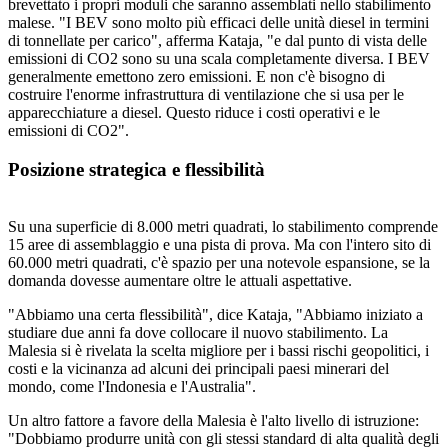
brevettato i propri moduli che saranno assemblati nello stabilimento
malese. "I BEV sono molto più efficaci delle unità diesel in termini
di tonnellate per carico", afferma Kataja, "e dal punto di vista delle
emissioni di CO2 sono su una scala completamente diversa. I BEV
generalmente emettono zero emissioni. E non c'è bisogno di
costruire l'enorme infrastruttura di ventilazione che si usa per le
apparecchiature a diesel. Questo riduce i costi operativi e le
emissioni di CO2".
Posizione strategica e flessibilità
Su una superficie di 8.000 metri quadrati, lo stabilimento comprende
15 aree di assemblaggio e una pista di prova. Ma con l'intero sito di
60.000 metri quadrati, c'è spazio per una notevole espansione, se la
domanda dovesse aumentare oltre le attuali aspettative.
"Abbiamo una certa flessibilità", dice Kataja, "Abbiamo iniziato a
studiare due anni fa dove collocare il nuovo stabilimento. La
Malesia si è rivelata la scelta migliore per i bassi rischi geopolitici, i
costi e la vicinanza ad alcuni dei principali paesi minerari del
mondo, come l'Indonesia e l'Australia".
Un altro fattore a favore della Malesia è l'alto livello di istruzione:
"Dobbiamo produrre unità con gli stessi standard di alta qualità degli