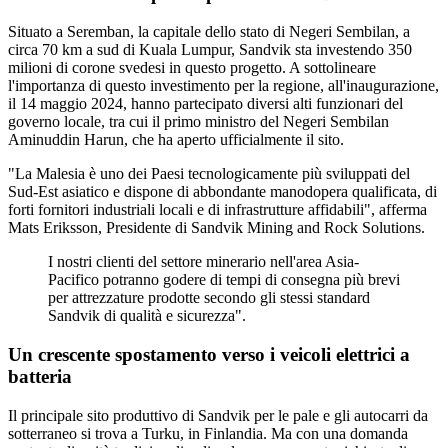
Situato a Seremban, la capitale dello stato di Negeri Sembilan, a
circa 70 km a sud di Kuala Lumpur, Sandvik sta investendo 350
milioni di corone svedesi in questo progetto. A sottolineare
l'importanza di questo investimento per la regione, all'inaugurazione,
il 14 maggio 2024, hanno partecipato diversi alti funzionari del
governo locale, tra cui il primo ministro del Negeri Sembilan
Aminuddin Harun, che ha aperto ufficialmente il sito.
"La Malesia è uno dei Paesi tecnologicamente più sviluppati del
Sud-Est asiatico e dispone di abbondante manodopera qualificata, di
forti fornitori industriali locali e di infrastrutture affidabili", afferma
Mats Eriksson, Presidente di Sandvik Mining and Rock Solutions.
I nostri clienti del settore minerario nell'area Asia-
Pacifico potranno godere di tempi di consegna più brevi
per attrezzature prodotte secondo gli stessi standard
Sandvik di qualità e sicurezza".
Un crescente spostamento verso i veicoli elettrici a
batteria
Il principale sito produttivo di Sandvik per le pale e gli autocarri da
sotterraneo si trova a Turku, in Finlandia. Ma con una domanda