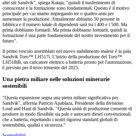
altri siti Sandvik", spiega Kataja, "quindi il trasferimento di
conoscenze e la formazione sono fondamentali. Questo è il motivo
principale per cui stiamo impiegando tre o quattro anni per
aumentare la produzione. Attualmente abbiamo 50 persone in
fabbrica e il numero totale di dipendenti sarà tra i 400 e i 500. Ma
prima dobbiamo formarli. Ma prima dobbiamo formarli, quindi la
formazione è una parte fondamentale del nostro investimento per il
futuro".
Il primo veicolo assemblato nel nuovo stabilimento malese è la pala
Sandvik Toro™ LH517i. L'inizio della produzione del Toro™
LH518iB, un caricatore elettrico a batteria pronto per l'automazione,
è previsto per il terzo trimestre del 2025.
Una pietra miliare nelle soluzioni minerarie
sostenibili
"Questa espansione segna una pietra miliare significativa per
Sandvik", afferma Patricio Apablaza, Presidente della divisione
Load and Haul di Sandvik. "Questa unità di produzione consente di
produrre in modo flessibile sia pale e autocarri diesel convenzionali
che a batteria, rispettando i nostri rigorosi standard globali di
sostenibilità, qualità e sicurezza."
Sostenibilità