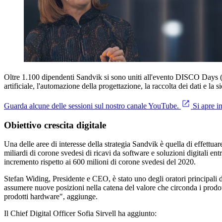
Oltre 1.100 dipendenti Sandvik si sono uniti all'evento DISCO Days (D
artificiale, l'automazione della progettazione, la raccolta dei dati e la 
Guarda alcune delle sessioni sul nostro canale YouTube.
Si apre i
Obiettivo crescita digitale
Una delle aree di interesse della strategia Sandvik è quella di effettuare
miliardi di corone svedesi di ricavi da software e soluzioni digitali en
incremento rispetto ai 600 milioni di corone svedesi del 2020.
Stefan Widing, Presidente e CEO, è stato uno degli oratori principali d
assumere nuove posizioni nella catena del valore che circonda i prodo
prodotti hardware", aggiunge.
Il Chief Digital Officer Sofia Sirvell ha aggiunto: