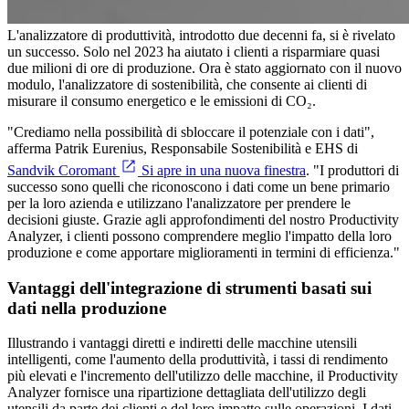
L'analizzatore di produttività, introdotto due decenni fa, si è rivelato
un successo. Solo nel 2023 ha aiutato i clienti a risparmiare quasi
due milioni di ore di produzione. Ora è stato aggiornato con il nuovo
modulo, l'analizzatore di sostenibilità, che consente ai clienti di
misurare il consumo energetico e le emissioni di CO₂.
"Crediamo nella possibilità di sbloccare il potenziale con i dati",
afferma Patrik Eurenius, Responsabile Sostenibilità e EHS di
Sandvik Coromant
Si apre in una nuova finestra
. "I produttori di
successo sono quelli che riconoscono i dati come un bene primario
per la loro azienda e utilizzano l'analizzatore per prendere le
decisioni giuste. Grazie agli approfondimenti del nostro Productivity
Analyzer, i clienti possono comprendere meglio l'impatto della loro
produzione e come apportare miglioramenti in termini di efficienza."
Vantaggi dell'integrazione di strumenti basati sui
dati nella produzione
Illustrando i vantaggi diretti e indiretti delle macchine utensili
intelligenti, come l'aumento della produttività, i tassi di rendimento
più elevati e l'incremento dell'utilizzo delle macchine, il Productivity
Analyzer fornisce una ripartizione dettagliata dell'utilizzo degli
utensili da parte dei clienti e del loro impatto sulle operazioni. I dati