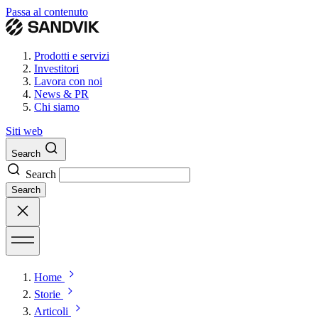
Passa al contenuto
Prodotti e servizi
Investitori
Lavora con noi
News & PR
Chi siamo
Siti web
Search
Search
Search
Home
Storie
Articoli