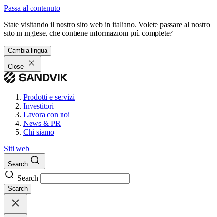
Passa al contenuto
State visitando il nostro sito web in italiano. Volete passare al nostro
sito in inglese, che contiene informazioni più complete?
Cambia lingua
Close
Prodotti e servizi
Investitori
Lavora con noi
News & PR
Chi siamo
Siti web
Search
Search
Search