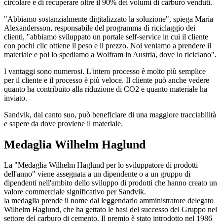
circolare e di recuperare oltre il 90% dei volumi di carburo venduti.
"Abbiamo sostanzialmente digitalizzato la soluzione", spiega Maria
Alexandersson, responsabile del programma di riciclaggio dei
clienti, "abbiamo sviluppato un portale self-service in cui il cliente
con pochi clic ottiene il peso e il prezzo. Noi veniamo a prendere il
materiale e poi lo spediamo a Wolfram in Austria, dove lo riciclano".
I vantaggi sono numerosi. L'intero processo è molto più semplice
per il cliente e il processo è più veloce. Il cliente può anche vedere
quanto ha contribuito alla riduzione di CO2 e quanto materiale ha
inviato.
Sandvik, dal canto suo, può beneficiare di una maggiore tracciabilità
e sapere da dove proviene il materiale.
Medaglia Wilhelm Haglund
La "Medaglia Wilhelm Haglund per lo sviluppatore di prodotti
dell'anno" viene assegnata a un dipendente o a un gruppo di
dipendenti nell'ambito dello sviluppo di prodotti che hanno creato un
valore commerciale significativo per Sandvik.
la medaglia prende il nome dal leggendario amministratore delegato
Wilhelm Haglund, che ha gettato le basi del successo del Gruppo nel
settore del carburo di cemento. Il premio è stato introdotto nel 1986