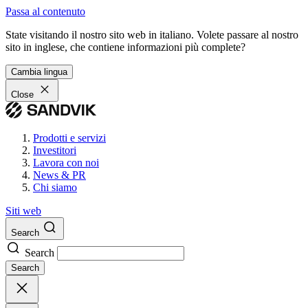
Passa al contenuto
State visitando il nostro sito web in italiano. Volete passare al nostro
sito in inglese, che contiene informazioni più complete?
Cambia lingua
Close
Prodotti e servizi
Investitori
Lavora con noi
News & PR
Chi siamo
Siti web
Search
Search
Search