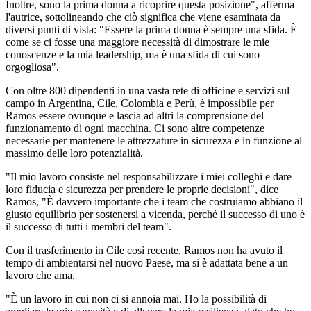
Inoltre, sono la prima donna a ricoprire questa posizione", afferma
l'autrice, sottolineando che ciò significa che viene esaminata da
diversi punti di vista: "Essere la prima donna è sempre una sfida. È
come se ci fosse una maggiore necessità di dimostrare le mie
conoscenze e la mia leadership, ma è una sfida di cui sono
orgogliosa".
Con oltre 800 dipendenti in una vasta rete di officine e servizi sul
campo in Argentina, Cile, Colombia e Perù, è impossibile per
Ramos essere ovunque e lascia ad altri la comprensione del
funzionamento di ogni macchina. Ci sono altre competenze
necessarie per mantenere le attrezzature in sicurezza e in funzione al
massimo delle loro potenzialità.
"Il mio lavoro consiste nel responsabilizzare i miei colleghi e dare
loro fiducia e sicurezza per prendere le proprie decisioni", dice
Ramos, "È davvero importante che i team che costruiamo abbiano il
giusto equilibrio per sostenersi a vicenda, perché il successo di uno è
il successo di tutti i membri del team".
Con il trasferimento in Cile così recente, Ramos non ha avuto il
tempo di ambientarsi nel nuovo Paese, ma si è adattata bene a un
lavoro che ama.
"È un lavoro in cui non ci si annoia mai. Ho la possibilità di