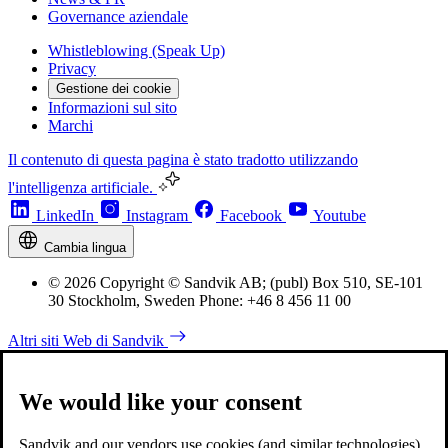
Governance aziendale
Whistleblowing (Speak Up)
Privacy
Gestione dei cookie
Informazioni sul sito
Marchi
Il contenuto di questa pagina è stato tradotto utilizzando
l'intelligenza artificiale.
LinkedIn
Instagram
Facebook
Youtube
Cambia lingua
© 2026 Copyright © Sandvik AB; (publ) Box 510, SE-101
30 Stockholm, Sweden Phone: +46 8 456 11 00
Altri siti Web di Sandvik
We would like your consent
Sandvik and our vendors use cookies (and similar technologies)