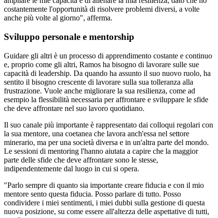
ampliare le mie capacità e di allenare la mia resilienza, dato che ho
costantemente l'opportunità di risolvere problemi diversi, a volte
anche più volte al giorno", afferma.
Sviluppo personale e mentorship
Guidare gli altri è un processo di apprendimento costante e continuo
e, proprio come gli altri, Ramos ha bisogno di lavorare sulle sue
capacità di leadership. Da quando ha assunto il suo nuovo ruolo, ha
sentito il bisogno crescente di lavorare sulla sua tolleranza alla
frustrazione. Vuole anche migliorare la sua resilienza, come ad
esempio la flessibilità necessaria per affrontare e sviluppare le sfide
che deve affrontare nel suo lavoro quotidiano.
Il suo canale più importante è rappresentato dai colloqui regolari con
la sua mentore, una coetanea che lavora anch'essa nel settore
minerario, ma per una società diversa e in un'altra parte del mondo.
Le sessioni di mentoring l'hanno aiutata a capire che la maggior
parte delle sfide che deve affrontare sono le stesse,
indipendentemente dal luogo in cui si opera.
"Parlo sempre di quanto sia importante creare fiducia e con il mio
mentore sento questa fiducia. Posso parlare di tutto. Posso
condividere i miei sentimenti, i miei dubbi sulla gestione di questa
nuova posizione, su come essere all'altezza delle aspettative di tutti,