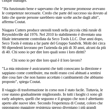
cinque manager.
"Ha funzionato bene e sapevamo che le persone promosse avevano
le competenze necessarie. Credo che parte del successo sia dovuto al
fatto che queste persone sarebbero state scelte anche dagli altri",
afferma Coutat.
Niagara Cutters produce utensili tondi nella piccola città rurale di
Reynoldsville dal 1976. Nel 2010 lo stabilimento è diventato una
filiale interamente controllata da Seco Tools LLC. Due anni dopo,
Seco Tools è entrata a far parte del Gruppo Sandvik. Molti dei circa
90 dipendenti lavorano per l'azienda da più di 30 anni, alcuni da più
di 40. Chi sono io per dire loro quali sono i loro diritti?
Chi sono io per dire loro qual è il loro lavoro?
"La mia missione è assicurarmi che tutti conoscano la direzione e
sappiano come contribuire, ma molti erano così abituati a sentirsi
dire cosa fare che non hanno accettato i cambiamenti che abbiamo
proposto", spiega Coutat.
Il viaggio di trasformazione in corso non è stato facile. Tuttavia, le
cose stanno gradualmente migliorando. In tutti i luoghi ci sono gli
early adopters, quelli che seguono e il gruppo che non è altrettanto
aperto alle nuove idee. Secondo l'esperienza di Coutat, coloro che
oppongono maggiore resistenza spesso diventano i più grandi