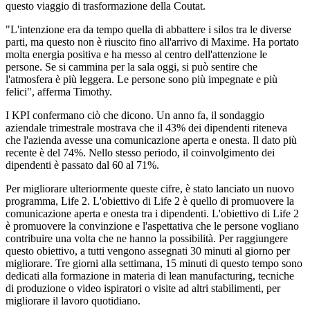
questo viaggio di trasformazione della Coutat.
"L'intenzione era da tempo quella di abbattere i silos tra le diverse
parti, ma questo non è riuscito fino all'arrivo di Maxime. Ha portato
molta energia positiva e ha messo al centro dell'attenzione le
persone. Se si cammina per la sala oggi, si può sentire che
l'atmosfera è più leggera. Le persone sono più impegnate e più
felici", afferma Timothy.
I KPI confermano ciò che dicono. Un anno fa, il sondaggio
aziendale trimestrale mostrava che il 43% dei dipendenti riteneva
che l'azienda avesse una comunicazione aperta e onesta. Il dato più
recente è del 74%. Nello stesso periodo, il coinvolgimento dei
dipendenti è passato dal 60 al 71%.
Per migliorare ulteriormente queste cifre, è stato lanciato un nuovo
programma, Life 2. L'obiettivo di Life 2 è quello di promuovere la
comunicazione aperta e onesta tra i dipendenti. L'obiettivo di Life 2
è promuovere la convinzione e l'aspettativa che le persone vogliano
contribuire una volta che ne hanno la possibilità. Per raggiungere
questo obiettivo, a tutti vengono assegnati 30 minuti al giorno per
migliorare. Tre giorni alla settimana, 15 minuti di questo tempo sono
dedicati alla formazione in materia di lean manufacturing, tecniche
di produzione o video ispiratori o visite ad altri stabilimenti, per
migliorare il lavoro quotidiano.