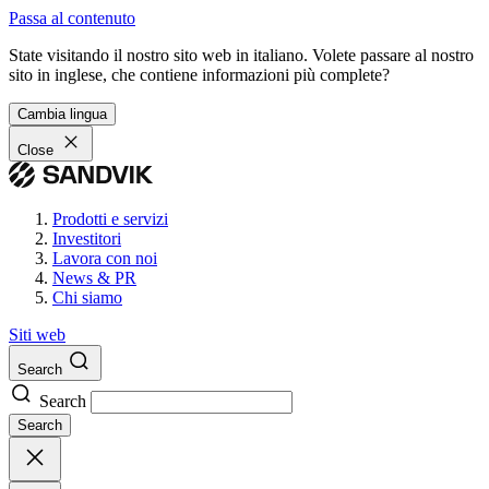
Passa al contenuto
State visitando il nostro sito web in italiano. Volete passare al nostro
sito in inglese, che contiene informazioni più complete?
Cambia lingua
Close
Prodotti e servizi
Investitori
Lavora con noi
News & PR
Chi siamo
Siti web
Search
Search
Search