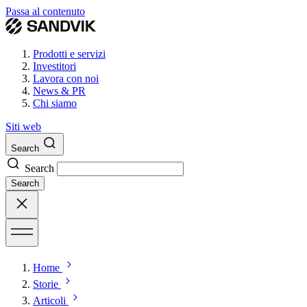
Passa al contenuto
Prodotti e servizi
Investitori
Lavora con noi
News & PR
Chi siamo
Siti web
Search
Search
Search
Home
Storie
Articoli