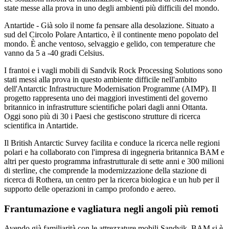
state messe alla prova in uno degli ambienti più difficili del mondo.
Antartide - Già solo il nome fa pensare alla desolazione. Situato a
sud del Circolo Polare Antartico, è il continente meno popolato del
mondo. È anche ventoso, selvaggio e gelido, con temperature che
vanno da 5 a -40 gradi Celsius.
I frantoi e i vagli mobili di Sandvik Rock Processing Solutions sono
stati messi alla prova in questo ambiente difficile nell'ambito
dell'Antarctic Infrastructure Modernisation Programme (AIMP). Il
progetto rappresenta uno dei maggiori investimenti del governo
britannico in infrastrutture scientifiche polari dagli anni Ottanta.
Oggi sono più di 30 i Paesi che gestiscono strutture di ricerca
scientifica in Antartide.
Il British Antarctic Survey facilita e conduce la ricerca nelle regioni
polari e ha collaborato con l'impresa di ingegneria britannica BAM e
altri per questo programma infrastrutturale di sette anni e 300 milioni
di sterline, che comprende la modernizzazione della stazione di
ricerca di Rothera, un centro per la ricerca biologica e un hub per il
supporto delle operazioni in campo profondo e aereo.
Frantumazione e vagliatura negli angoli più remoti
Avendo già familiarità con le attrezzature mobili Sandvik, BAM si è