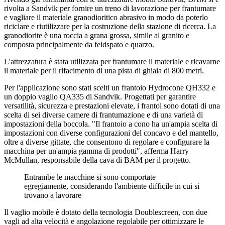
rivolta a Sandvik per fornire un treno di lavorazione per frantumare
e vagliare il materiale granodioritico abrasivo in modo da poterlo
riciclare e riutilizzare per la costruzione della stazione di ricerca. La
granodiorite è una roccia a grana grossa, simile al granito e
composta principalmente da feldspato e quarzo.
L'attrezzatura è stata utilizzata per frantumare il materiale e ricavarne
il materiale per il rifacimento di una pista di ghiaia di 800 metri.
Per l'applicazione sono stati scelti un frantoio Hydrocone QH332 e
un doppio vaglio QA335 di Sandvik. Progettati per garantire
versatilità, sicurezza e prestazioni elevate, i frantoi sono dotati di una
scelta di sei diverse camere di frantumazione e di una varietà di
impostazioni della boccola. "Il frantoio a cono ha un'ampia scelta di
impostazioni con diverse configurazioni del concavo e del mantello,
oltre a diverse gittate, che consentono di regolare e configurare la
macchina per un'ampia gamma di prodotti", afferma Harry
McMullan, responsabile della cava di BAM per il progetto.
Entrambe le macchine si sono comportate
egregiamente, considerando l'ambiente difficile in cui si
trovano a lavorare
Il vaglio mobile è dotato della tecnologia Doublescreen, con due
vagli ad alta velocità e angolazione regolabile per ottimizzare le