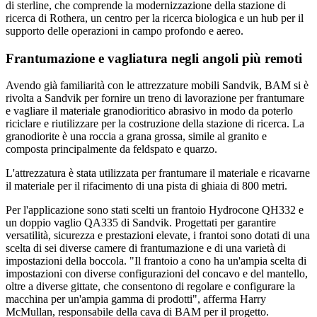
di sterline, che comprende la modernizzazione della stazione di
ricerca di Rothera, un centro per la ricerca biologica e un hub per il
supporto delle operazioni in campo profondo e aereo.
Frantumazione e vagliatura negli angoli più remoti
Avendo già familiarità con le attrezzature mobili Sandvik, BAM si è
rivolta a Sandvik per fornire un treno di lavorazione per frantumare
e vagliare il materiale granodioritico abrasivo in modo da poterlo
riciclare e riutilizzare per la costruzione della stazione di ricerca. La
granodiorite è una roccia a grana grossa, simile al granito e
composta principalmente da feldspato e quarzo.
L'attrezzatura è stata utilizzata per frantumare il materiale e ricavarne
il materiale per il rifacimento di una pista di ghiaia di 800 metri.
Per l'applicazione sono stati scelti un frantoio Hydrocone QH332 e
un doppio vaglio QA335 di Sandvik. Progettati per garantire
versatilità, sicurezza e prestazioni elevate, i frantoi sono dotati di una
scelta di sei diverse camere di frantumazione e di una varietà di
impostazioni della boccola. "Il frantoio a cono ha un'ampia scelta di
impostazioni con diverse configurazioni del concavo e del mantello,
oltre a diverse gittate, che consentono di regolare e configurare la
macchina per un'ampia gamma di prodotti", afferma Harry
McMullan, responsabile della cava di BAM per il progetto.