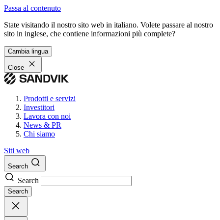
Passa al contenuto
State visitando il nostro sito web in italiano. Volete passare al nostro
sito in inglese, che contiene informazioni più complete?
Cambia lingua
Close
Prodotti e servizi
Investitori
Lavora con noi
News & PR
Chi siamo
Siti web
Search
Search
Search