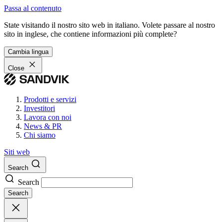
Passa al contenuto
State visitando il nostro sito web in italiano. Volete passare al nostro
sito in inglese, che contiene informazioni più complete?
Cambia lingua
Close
Prodotti e servizi
Investitori
Lavora con noi
News & PR
Chi siamo
Siti web
Search
Search
Search