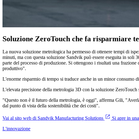
Soluzione ZeroTouch che fa risparmiare 
La nuova soluzione metrologica ha permesso di ottenere tempi di ispezi
minuti, ma con questa soluzione Sandvik può essere eseguita in soli 30 s
parte del processo di produzione. Si ottengono i risultati una frazion
produttivo".
L'enorme risparmio di tempo si traduce anche in un minor consumo di 
L'elevata precisione della metrologia 3D con la soluzione ZeroTouch si 
"Questo non è il futuro della metrologia, è oggi", afferma Gili, "Averla
dal punto di vista della sostenibilità che dei costi".
Vai al sito web di Sandvik Manufacturing Solutions
Si apre in una
L'innovazione