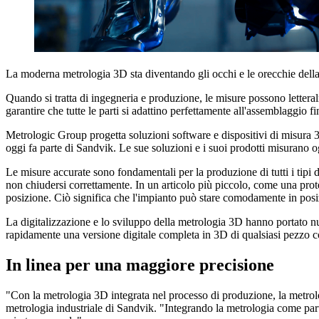
La moderna metrologia 3D sta diventando gli occhi e le orecchie dell
Quando si tratta di ingegneria e produzione, le misure possono lettera
garantire che tutte le parti si adattino perfettamente all'assemblaggio fi
Metrologic Group progetta soluzioni software e dispositivi di misura 3D
oggi fa parte di Sandvik. Le sue soluzioni e i suoi prodotti misurano o
Le misure accurate sono fondamentali per la produzione di tutti i tipi 
non chiudersi correttamente. In un articolo più piccolo, come una prote
posizione. Ciò significa che l'impianto può stare comodamente in posi
La digitalizzazione e lo sviluppo della metrologia 3D hanno portato nu
rapidamente una versione digitale completa in 3D di qualsiasi pezzo 
In linea per una maggiore precisione
"Con la metrologia 3D integrata nel processo di produzione, la metrolo
metrologia industriale di Sandvik. "Integrando la metrologia come part