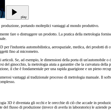
play
a produzione, portando molteplici vantaggi al mondo produttivo.
lmente fare o distruggere un prodotto. La pratica della metrologia forn
nale.
 per l'industria automobilistica, aerospaziale, medica, dei prodotti di 
ggetti fino al micrometro.
di articoli. Se, ad esempio, le dimensioni della porta di un'automobile o
si del ginocchio, la metrologia aiuta a garantire che la curvatura della
zione, il che è fondamentale per una rapida guarigione e un pieno recup
merosi vantaggi al tradizionale processo di metrologia manuale. Il soft
complesso.
gia 3D è diventata gli occhi e le orecchie di ciò che accade in produzio
e del flusso di produzione (invece di averla in laboratorio) le aziende