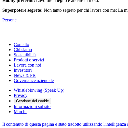
Hobby preferito:
Lavorare il legno e andare in moto.
Superpotere segreto:
Non tanto segreto per chi lavora con me: La mia
Persone
Contatto
Chi siamo
Sostenibilità
Prodotti e servizi
Lavora con noi
Investitori
News & PR
Governance aziendale
Whistleblowing (Speak Up)
Privacy
Gestione dei cookie
Informazioni sul sito
Marchi
Il contenuto di questa pagina è stato tradotto utilizzando l'intelligenza a