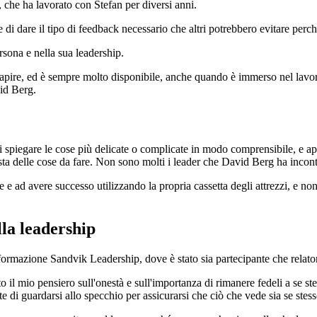
he ha lavorato con Stefan per diversi anni.
a e di dare il tipo di feedback necessario che altri potrebbero evitare p
sona e nella sua leadership.
i capire, ed è sempre molto disponibile, anche quando è immerso nel lav
vid Berg.
piegare le cose più delicate o complicate in modo comprensibile, e apprez
lista delle cose da fare. Non sono molti i leader che David Berg ha incontr
ere e ad avere successo utilizzando la propria cassetta degli attrezzi, e n
lla leadership
 formazione Sandvik Leadership, dove è stato sia partecipante che relato
 il mio pensiero sull'onestà e sull'importanza di rimanere fedeli a se st
te di guardarsi allo specchio per assicurarsi che ciò che vede sia se ste