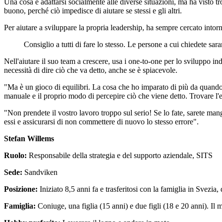
Una cosa è adattarsi socialmente alle diverse situazioni, ma ha visto 
buono, perché ciò impedisce di aiutare se stessi e gli altri.
Per aiutare a sviluppare la propria leadership, ha sempre cercato intorn
Consiglio a tutti di fare lo stesso. Le persone a cui chiedete sa
Nell'aiutare il suo team a crescere, usa i one-to-one per lo sviluppo ind
necessità di dire ciò che va detto, anche se è spiacevole.
"Ma è un gioco di equilibri. La cosa che ho imparato di più da quando 
manuale e il proprio modo di percepire ciò che viene detto. Trovare l'eq
"Non prendete il vostro lavoro troppo sul serio! Se lo fate, sarete man
essi e assicurarsi di non commettere di nuovo lo stesso errore".
Stefan Willems
Ruolo:
Responsabile della strategia e del supporto aziendale, SITS
Sede:
Sandviken
Posizione:
Iniziato 8,5 anni fa e trasferitosi con la famiglia in Svezia, 
Famiglia:
Coniuge, una figlia (15 anni) e due figli (18 e 20 anni). Il mi