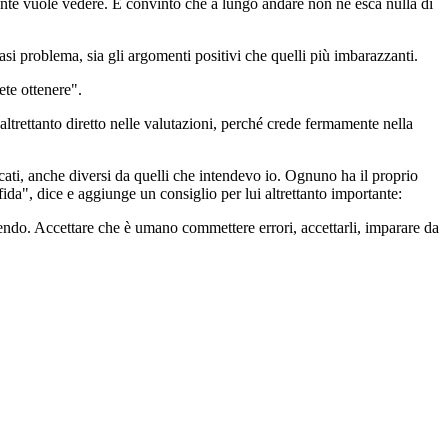
gente vuole vedere. È convinto che a lungo andare non ne esca nulla di
asi problema, sia gli argomenti positivi che quelli più imbarazzanti.
ete ottenere".
 altrettanto diretto nelle valutazioni, perché crede fermamente nella
ati, anche diversi da quelli che intendevo io. Ognuno ha il proprio
fida", dice e aggiunge un consiglio per lui altrettanto importante:
adendo. Accettare che è umano commettere errori, accettarli, imparare da