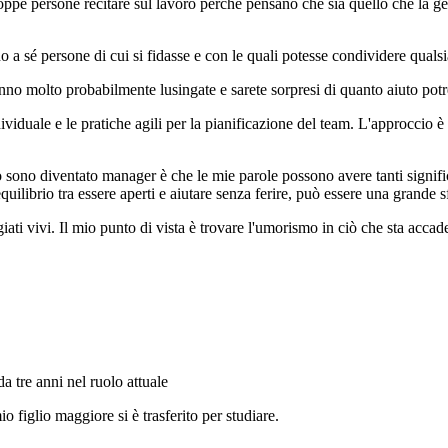
troppe persone recitare sul lavoro perché pensano che sia quello che la 
o a sé persone di cui si fidasse e con le quali potesse condividere qualsi
ranno molto probabilmente lusingate e sarete sorpresi di quanto aiuto potr
ividuale e le pratiche agili per la pianificazione del team. L'approccio è
sono diventato manager è che le mie parole possono avere tanti signific
uilibrio tra essere aperti e aiutare senza ferire, può essere una grande s
giati vivi. Il mio punto di vista è trovare l'umorismo in ciò che sta acc
da tre anni nel ruolo attuale
o figlio maggiore si è trasferito per studiare.