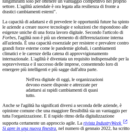
lungimiranti solo per ottenere un vantaggio competitivo nel proprio
settore. L'agilità aziendale è ora legata alla resilienza di fronte a
drastici cambiamenti esterni".
La capacità di adattarsi e di prevedere le opportunità future ha spinto
le aziende a creare nuove tecnologie e soluzioni che rispondono alle
esigenze uniche di una forza lavoro digitale. Secondo l'articolo di
Forbes
, l'agilità non è più un elemento di differenziazione interna
all'azienda. È una capacità essenziale per resistere e prevalere contro
grandi forze esterne come le pandemie globali, i cambiamenti
climatici e le carenze della catena di approvvigionamento
internazionale. L'agilità è diventata un requisito indispensabile per la
sopravvivenza e il successo delle imprese, consentendo loro di
emergere più intelligenti e più sagge dall'altra parte.
Nell'era digitale di oggi, le organizzazioni
devono essere disposte e attrezzate per
adattarsi ai rapidi cambiamenti di quasi
tutto.
Anche se l'agilità ha significati diversi a seconda delle aziende, è
opinione comune che una maggiore flessibilità sia un vantaggio per
tutta l'organizzazione. E il rapido ritmo della digitalizzazione
supporta certamente un approccio agile. La
rivista IndustryWeek
Si apre in una nuova finestra
,
nel numero di gennaio 2022, ha scritto