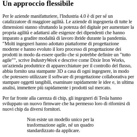
Un approccio flessibile
Per le aziende manifatturiere, l'Industria 4.0 è di per sé un
catalizzatore di maggiore agilità. Le aziende di ingegneria di tutte le
dimensioni stanno sfruttando la potenza del digitale per aumentare la
propria agilità e adattarsi alle esigenze dei dipendenti che hanno
imparato a gradire modalità di lavoro ibride durante la pandemia.
"Molti ingegneri hanno adottato piattaforme di progettazione
moderne e hanno evoluto il loro processo di progettazione dei
prodotti in modo da essere quello che si potrebbe definire un "tutto
agile"", scrive
IndustryWeek
e descrive come Dixie Iron Works,
un'azienda produttrice di apparecchiature per il controllo del flusso,
abbia fornito una stampante 3D a casa di ogni ingegnere, in modo
che potessero utilizzare il software di progettazione collaborativa per
stampare oggetti tangibili, esaminare rapidamente le idee e, in ultima
analisi, immettere più rapidamente i prodotti sul mercato.
Per far fronte alla carenza di chip, gli ingegneri di Tesla hanno
sviluppato un nuovo firmware che ha permesso loro di rifornirsi di
nuovi chip da diversi fornitori.
Non esiste un modello unico per la
trasformazione agile, né un quadro
standardizzato da applicare.