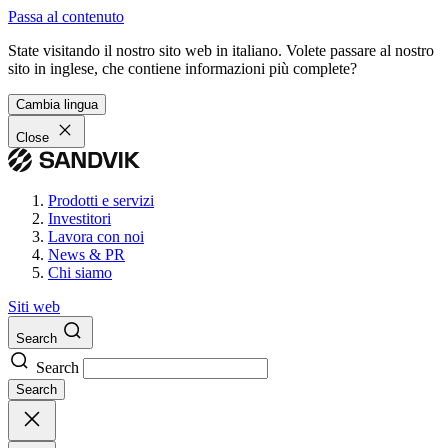
Passa al contenuto
State visitando il nostro sito web in italiano. Volete passare al nostro
sito in inglese, che contiene informazioni più complete?
Cambia lingua
Close
Prodotti e servizi
Investitori
Lavora con noi
News & PR
Chi siamo
Siti web
Search
Search
Search