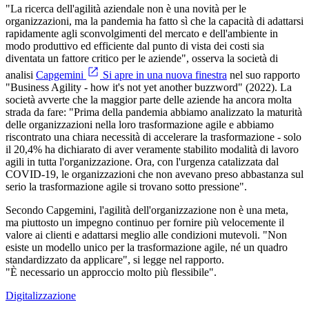
"La ricerca dell'agilità aziendale non è una novità per le
organizzazioni, ma la pandemia ha fatto sì che la capacità di adattarsi
rapidamente agli sconvolgimenti del mercato e dell'ambiente in
modo produttivo ed efficiente dal punto di vista dei costi sia
diventata un fattore critico per le aziende", osserva la società di
analisi
Capgemini
Si apre in una nuova finestra
nel suo rapporto
"Business Agility - how it's not yet another buzzword" (2022). La
società avverte che la maggior parte delle aziende ha ancora molta
strada da fare: "Prima della pandemia abbiamo analizzato la maturità
delle organizzazioni nella loro trasformazione agile e abbiamo
riscontrato una chiara necessità di accelerare la trasformazione - solo
il 20,4% ha dichiarato di aver veramente stabilito modalità di lavoro
agili in tutta l'organizzazione. Ora, con l'urgenza catalizzata dal
COVID-19, le organizzazioni che non avevano preso abbastanza sul
serio la trasformazione agile si trovano sotto pressione".
Secondo Capgemini, l'agilità dell'organizzazione non è una meta,
ma piuttosto un impegno continuo per fornire più velocemente il
valore ai clienti e adattarsi meglio alle condizioni mutevoli. "Non
esiste un modello unico per la trasformazione agile, né un quadro
standardizzato da applicare", si legge nel rapporto.
"È necessario un approccio molto più flessibile".
Digitalizzazione