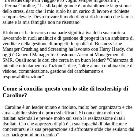
"La leadership è un viaggio e io voglio sempre migliorarmi",
afferma Caroline, "La sfida più grande è probabilmente la gestione
dello stress, dato che il mio ruolo ha un carico di lavoro e richieste
sempre elevate. Devo trovare il modo di gestirlo in modo che la mia
salute e la mia famiglia non ne risentano"
Kloboucek ha trascorso una parte significativa della sua carriera
lavorando in ruoli analitici e di gestione di progetti in un ambiente di
vendita e nella gestione di progetti. In qualità di Business Line
Manager Crushing and Screening ha lavorato con Harry Hardy, che
oggi è General Manager for Customer Account Management di
SMR. Quali sono le doti che cerca in un buon leader? "Chiarezza di
intenti e orientamento all'azione", dice, "oltre a una combinazione di
visione, comunicazione, gestione del cambiamento e
responsabilizzazione"
Come si concilia questo con lo stile di leadership di
Caroline?
"Caroline è un leader mirato e risoluto, molto ben organizzato e che
ama stabilire sistemi e processi efficaci. Si concentra molto sui
risultati aziendali e prende molto sul serio la realizzazione di tali
risultati. Ciò che apprezzo di più è la sua capacità di pianificare e
concentrarsi e la sua preparazione ad affrontare sfide che esulano dal
suo background non tecnico"