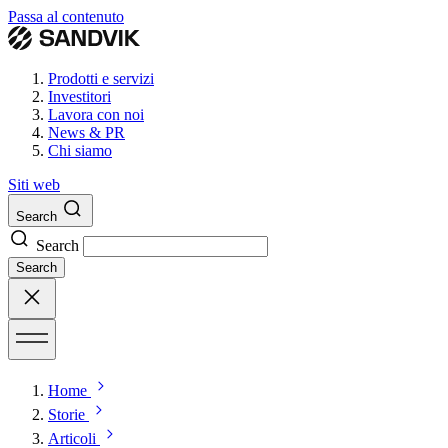
Passa al contenuto
Prodotti e servizi
Investitori
Lavora con noi
News & PR
Chi siamo
Siti web
Search
Search
Search
Home
Storie
Articoli