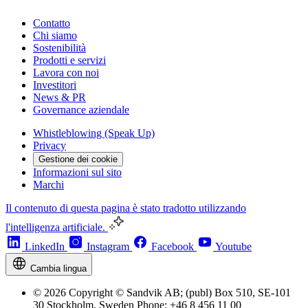
Contatto
Chi siamo
Sostenibilità
Prodotti e servizi
Lavora con noi
Investitori
News & PR
Governance aziendale
Whistleblowing (Speak Up)
Privacy
Gestione dei cookie
Informazioni sul sito
Marchi
Il contenuto di questa pagina è stato tradotto utilizzando
l'intelligenza artificiale.
LinkedIn
Instagram
Facebook
Youtube
Cambia lingua
© 2026 Copyright © Sandvik AB; (publ) Box 510, SE-101
30 Stockholm, Sweden Phone: +46 8 456 11 00