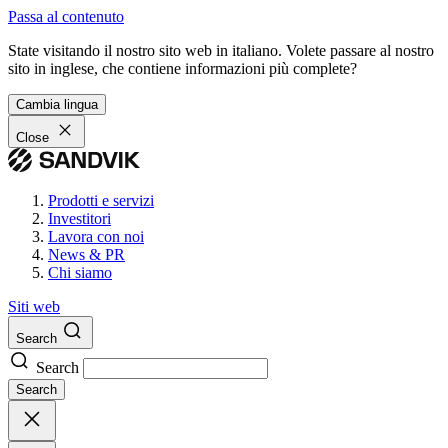
Passa al contenuto
State visitando il nostro sito web in italiano. Volete passare al nostro
sito in inglese, che contiene informazioni più complete?
Cambia lingua
Close
Prodotti e servizi
Investitori
Lavora con noi
News & PR
Chi siamo
Siti web
Search
Search
Search