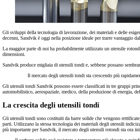
Gli sviluppi della tecnologia di lavorazione, dei materiali e delle esig
decenni, Sandvik è oggi nella posizione ideale per trarre vantaggio dalla
La maggior parte di noi ha probabilmente utilizzato un utensile rotondo p
dimensioni.
Sandvik produce migliaia di utensili tondi e, sebbene possano sembrare 
Il mercato degli utensili tondi sta crescendo più rapidament
Gli utensili tondi Sandvik possono essere classificati in tre gruppi princ
automobilistico, aerospaziale, medico, della produzione di energia, dell
La crescita degli utensili tondi
Gli utensili tondi sono costituiti da barre solide che vengono rettifica
parti. Utilizzano la stessa tecnologia dei materiali degli utensili indiciz
più importante per Sandvik, il mercato degli utensili rotondi sta ora in