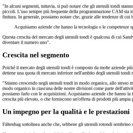
"In alcuni segmenti, tuttavia, si può notare che gli utensili tondi sta
piccoli. L'uso sempre più frequente della programmazione CAM sta inolt
finitura. In generale, possiamo notare che, grazie alle tendenze di cui h
Acquisiamo aziende che hanno la tecnologia o le competenze spe
Questa crescita del mercato degli utensili tondi è qualcosa di cui Sand
diventare il numero uno".
Crescita nel segmento
Poiché il mercato degli utensili tondi è composto da molte aziende più 
detiene una quota di mercato inferiore nell'ambito degli utensili tondi 
"Stiamo crescendo negli utensili tondi in modo organico, allo stesso mod
modo organico in ciascuna delle nostre divisioni come parte dell'attivi
possiamo farlo con le acquisizioni. Acquisiamo aziende che hanno la te
crescita più elevato, o che forniscono un'offerta di prodotti più ampia pe
Un impegno per la qualità e le prestazioni
Fältenhag sottolinea anche che, sebbene gli utensili rotondi sembrino sp