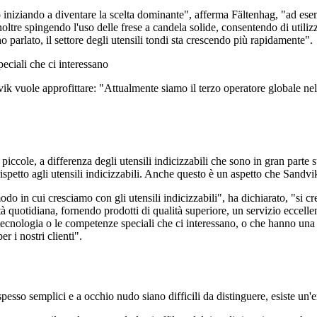
nno iniziando a diventare la scelta dominante", afferma Fältenhag, "ad e
re spingendo l'uso delle frese a candela solide, consentendo di utilizz
o parlato, il settore degli utensili tondi sta crescendo più rapidamente".
ciali che ci interessano
vik vuole approfittare: "Attualmente siamo il terzo operatore globale ne
piccole, a differenza degli utensili indicizzabili che sono in gran part
rispetto agli utensili indicizzabili. Anche questo è un aspetto che Sandvi
o in cui cresciamo con gli utensili indicizzabili", ha dichiarato, "si cre
tà quotidiana, fornendo prodotti di qualità superiore, un servizio eccell
cnologia o le competenze speciali che ci interessano, o che hanno una f
r i nostri clienti".
esso semplici e a occhio nudo siano difficili da distinguere, esiste un'en