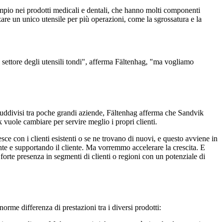
sempio nei prodotti medicali e dentali, che hanno molti componenti
are un unico utensile per più operazioni, come la sgrossatura e la
l settore degli utensili tondi", afferma Fältenhag, "ma vogliamo
e suddivisi tra poche grandi aziende, Fältenhag afferma che Sandvik
k vuole cambiare per servire meglio i propri clienti.
sce con i clienti esistenti o se ne trovano di nuovi, e questo avviene in
ente e supportando il cliente. Ma vorremmo accelerare la crescita. E
orte presenza in segmenti di clienti o regioni con un potenziale di
orme differenza di prestazioni tra i diversi prodotti: