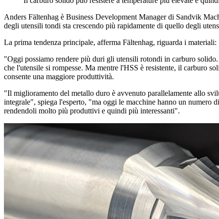
Il carburo solido può resistere a temperature più elevate e quin
Anders Fältenhag è Business Development Manager di Sandvik Machining S
degli utensili tondi sta crescendo più rapidamente di quello degli utens
La prima tendenza principale, afferma Fältenhag, riguarda i materiali:
"Oggi possiamo rendere più duri gli utensili rotondi in carburo solido.
che l'utensile si rompesse. Ma mentre l'HSS è resistente, il carburo sol
consente una maggiore produttività.
"Il miglioramento del metallo duro è avvenuto parallelamente allo svi
integrale", spiega l'esperto, "ma oggi le macchine hanno un numero di g
rendendoli molto più produttivi e quindi più interessanti".