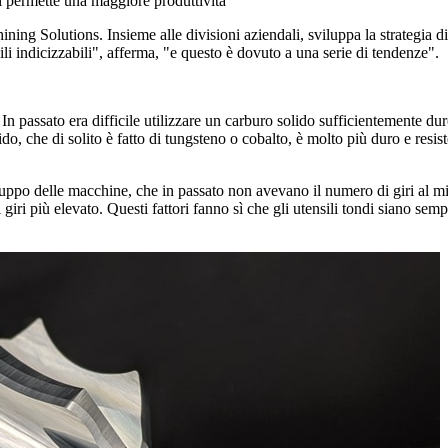
di permette una maggiore produttività
olutions. Insieme alle divisioni aziendali, sviluppa la strategia di pr
ili indicizzabili", afferma, "e questo è dovuto a una serie di tendenze".
 In passato era difficile utilizzare un carburo solido sufficientemente d
ido, che di solito è fatto di tungsteno o cobalto, è molto più duro e resi
luppo delle macchine, che in passato non avevano il numero di giri al m
iri più elevato. Questi fattori fanno sì che gli utensili tondi siano semp