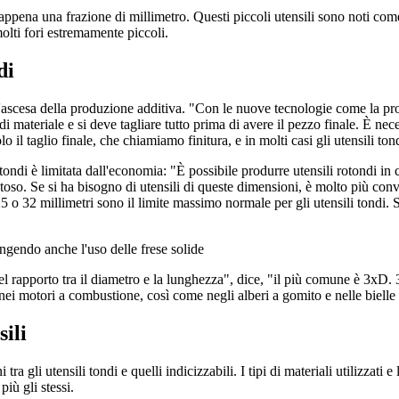
appena una frazione di millimetro. Questi piccoli utensili sono noti come
olti fori estremamente piccoli.
di
è l'ascesa della produzione additiva. "Con le nuove tecnologie come la p
di materiale e si deve tagliare tutto prima di avere il pezzo finale. È n
lo il taglio finale, che chiamiamo finitura, e in molti casi gli utensili to
ondi è limitata dall'economia: "È possibile produrre utensili rotondi in 
stoso. Se si ha bisogno di utensili di queste dimensioni, è molto più conv
 o 32 millimetri sono il limite massimo normale per gli utensili tondi. 
endo anche l'uso delle frese solide
l rapporto tra il diametro e la lunghezza", dice, "il più comune è 3xD. 3x
o nei motori a combustione, così come negli alberi a gomito e nelle bielle
ili
 tra gli utensili tondi e quelli indicizzabili. I tipi di materiali utilizzati
più gli stessi.