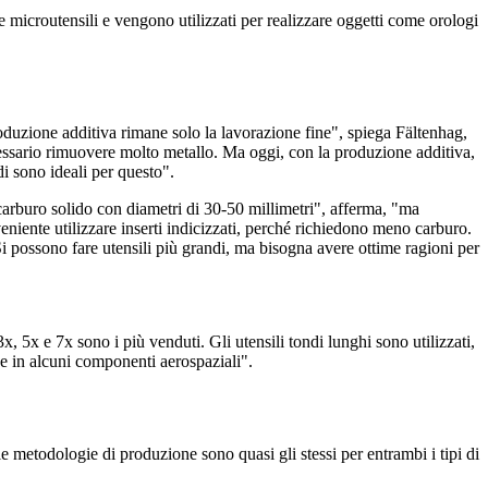
 microutensili e vengono utilizzati per realizzare oggetti come orologi
roduzione additiva rimane solo la lavorazione fine", spiega Fältenhag,
ecessario rimuovere molto metallo. Ma oggi, con la produzione additiva,
ndi sono ideali per questo".
carburo solido con diametri di 30-50 millimetri", afferma, "ma
eniente utilizzare inserti indicizzati, perché richiedono meno carburo.
Si possono fare utensili più grandi, ma bisogna avere ottime ragioni per
, 5x e 7x sono i più venduti. Gli utensili tondi lunghi sono utilizzati,
 e in alcuni componenti aerospaziali".
 e le metodologie di produzione sono quasi gli stessi per entrambi i tipi di