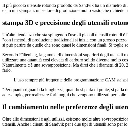
Il più piccolo utensile rotondo prodotto da Sandvik ha un diametro di 
e circuiti stampati, un settore di produzione molto vasto che richiede m
stampa 3D e precisione degli utensili roton
Un'altra tendenza che sta spingendo l'uso di piccoli utensili rotondi 
"con i metodi di produzione tradizionali si inizia con un grosso pezzo 
si può partire da quelle che sono quasi le dimensioni finali. Si toglie so
Secondo Fältenhag, la gamma di dimensioni superiori degli utensili rot
utilizzare una quantità così elevata di carburo solido diventa molto co
Naturalmente c'è una sovrapposizione. Ma direi che i diametri di 20, 25
farlo.
L'uso sempre più frequente della programmazione CAM sta sping
"Per quanto riguarda la lunghezza, quando si parla di punte, si parla de
ad esempio, per realizzare fori lunghi che vengono utilizzati per l'oli
Il cambiamento nelle preferenze degli utens
Oltre alle dimensioni e agli utilizzi, esistono molte altre sovrapposizioni
utensili. Anche i clienti di Sandvik per i due tipi di utensili sono per lo 