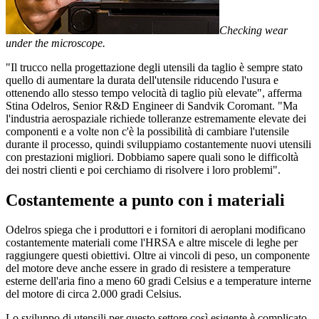
Checking wear
under the microscope.
"Il trucco nella progettazione degli utensili da taglio è sempre stato
quello di aumentare la durata dell'utensile riducendo l'usura e
ottenendo allo stesso tempo velocità di taglio più elevate", afferma
Stina Odelros, Senior R&D Engineer di Sandvik Coromant. "Ma
l'industria aerospaziale richiede tolleranze estremamente elevate dei
componenti e a volte non c'è la possibilità di cambiare l'utensile
durante il processo, quindi sviluppiamo costantemente nuovi utensili
con prestazioni migliori. Dobbiamo sapere quali sono le difficoltà
dei nostri clienti e poi cerchiamo di risolvere i loro problemi".
Costantemente a punto con i materiali
Odelros spiega che i produttori e i fornitori di aeroplani modificano
costantemente materiali come l'HRSA e altre miscele di leghe per
raggiungere questi obiettivi. Oltre ai vincoli di peso, un componente
del motore deve anche essere in grado di resistere a temperature
esterne dell'aria fino a meno 60 gradi Celsius e a temperature interne
del motore di circa 2.000 gradi Celsius.
Lo sviluppo di utensili per questo settore così esigente è complicato.