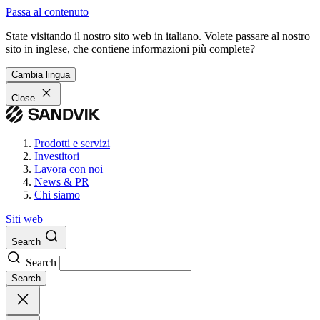
Passa al contenuto
State visitando il nostro sito web in italiano. Volete passare al nostro
sito in inglese, che contiene informazioni più complete?
Cambia lingua
Close
Prodotti e servizi
Investitori
Lavora con noi
News & PR
Chi siamo
Siti web
Search
Search
Search