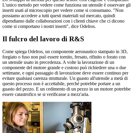
L'unico metodo per vedere come funziona un utensile è osservare gli
inserti usati al microscopio per vedere come si consumano. "Non
possiamo accedere a tutti questi materiali sul mercato, quindi
dipendiamo dalle collaborazioni con i clienti chiave che ci dicono
come si comportano i nostri inserti", dice Odelros.
Il fulcro del lavoro di R&S
Come spiega Odelros, un componente aeronautico stampato in 3D,
forgiato o fuso non può essere tornito, fresato, rifinito o forato con
un utensile usato in precedenza. A volte la lavorazione di un
componente del motore grande e costoso può richiedere una o due
settimane, e ogni passaggio di lavorazione deve essere continuo per
evitare qualsiasi carenza strutturale. Un guasto all'utensile a metà di
questo processo non è accettabile, perché potrebbe portare a un
guasto del pezzo. E un cedimento di un pezzo in un motore potrebbe
essere catastrofico se si verificasse a mezz'aria.