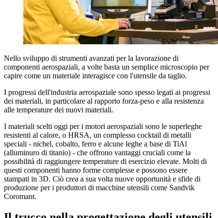
Nello sviluppo di strumenti avanzati per la lavorazione di
componenti aerospaziali, a volte basta un semplice microscopio per
capire come un materiale interagisce con l'utensile da taglio.
I progressi dell'industria aerospaziale sono spesso legati ai progressi
dei materiali, in particolare al rapporto forza-peso e alla resistenza
alle temperature dei nuovi materiali.
I materiali scelti oggi per i motori aerospaziali sono le superleghe
resistenti al calore, o HRSA, un complesso cocktail di metalli
speciali - nichel, cobalto, ferro e alcune leghe a base di TiAl
(alluminuro di titanio) - che offrono vantaggi cruciali come la
possibilità di raggiungere temperature di esercizio elevate. Molti di
questi componenti hanno forme complesse e possono essere
stampati in 3D. Ciò crea a sua volta nuove opportunità e sfide di
produzione per i produttori di macchine utensili come Sandvik
Coromant.
Il trucco nella progettazione degli utensili