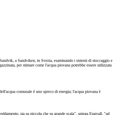
 di Sandvik, a Sandviken, in Svezia, esaminando i sistemi di stoccaggio e
agazzinata, per stimare come l'acqua piovana potrebbe essere utilizzata
o dell'acqua comunale è uno spreco di energia; l'acqua piovana è
freddamento, sia su piccola che su grande scala", spiega Engvall, "ad