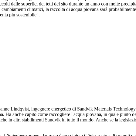
lti dalle superfici dei tetti del sito durante un anno con molte precipi
ambiamenti climatici, la raccolta di acqua piovana sarà probabilmente un'
venta più sostenibile".
usanne Lindqvist, ingegnere energetico di Sandvik Materials Technology
na. Ha anche capito come raccogliere l'acqua piovana, in quale punto de
 anche in altri stabilimenti Sandvik in tutto il mondo. Anche se la legisla
asa. L'ingegnere appena laureato è cresciuto a Gävle, a circa 20 minuti d