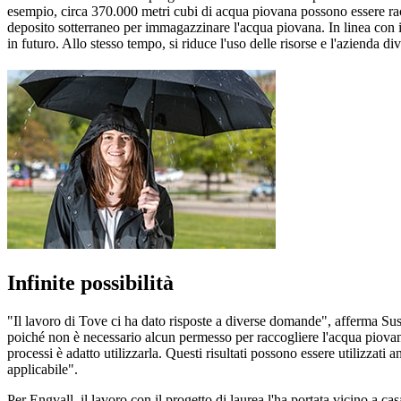
esempio, circa 370.000 metri cubi di acqua piovana possono essere racco
deposito sotterraneo per immagazzinare l'acqua piovana. In linea con i c
in futuro. Allo stesso tempo, si riduce l'uso delle risorse e l'azienda di
Infinite possibilità
"Il lavoro di Tove ci ha dato risposte a diverse domande", afferma S
poiché non è necessario alcun permesso per raccogliere l'acqua piova
processi è adatto utilizzarla. Questi risultati possono essere utilizzati
applicabile".
Per Engvall, il lavoro con il progetto di laurea l'ha portata vicino a c