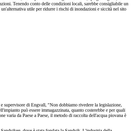
tazioni. Tenendo conto delle condizioni locali, sarebbe consigliabile un
alternativa utile per ridurre i rischi di inondazioni e siccità nel sito
 e supervisore di Engvall, "Non dobbiamo rivedere la legislazione,
ll'impianto può essere immagazzinata, quanto costerebbe e per quali
zione varia da Paese a Paese, il metodo di raccolta dell'acqua piovana è
a Sandviken, dove è stata fondata la Sandvik. L'industria della