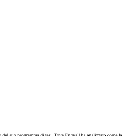
ito del suo programma di tesi, Tove Engvall ha analizzato come la