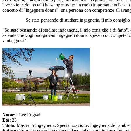
lavorazione dei metalli ha sempre avuto un ruolo importante nella sua v
concetto di "ingegnere donna": una persona con competenze all'avang
Se state pensando di studiare ingegneria, il mio consiglio è
"Se state pensando di studiare ingegneria, il mio consiglio è di farlo", 
aziende che vogliono giovani ingegneri donne, spesso con competenze n
vantaggiosa".
Nome:
Tove Engvall
Età:
23
Titolo:
Master in Ingegneria. Specializzazione: Ingegneria dell'ambien
Futuro:
Vorrei essere una persona chiave nel passaggio verso un mond