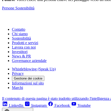
Persone
Sostenibilità
Contatto
Chi siamo
Sostenibilità
Prodotti e servizi
Lavora con noi
Investitori
News & PR
Governance aziendale
Whistleblowing (Speak Up)
Privacy
Gestione dei cookie
Informazioni sul sito
Marchi
Il contenuto di questa pagina è stato tradotto utilizzando l'intelligenza a
LinkedIn
Instagram
Facebook
Youtube