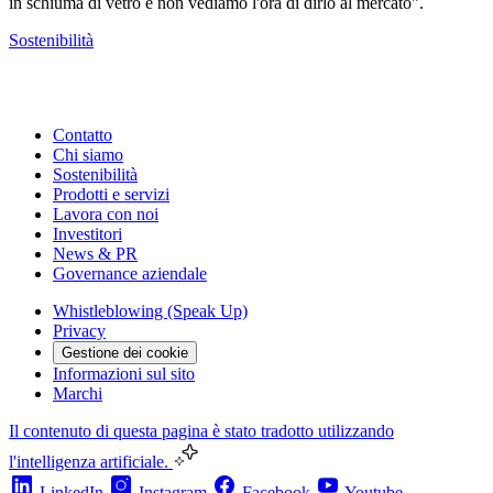
in schiuma di vetro e non vediamo l'ora di dirlo al mercato".
Sostenibilità
Contatto
Chi siamo
Sostenibilità
Prodotti e servizi
Lavora con noi
Investitori
News & PR
Governance aziendale
Whistleblowing (Speak Up)
Privacy
Gestione dei cookie
Informazioni sul sito
Marchi
Il contenuto di questa pagina è stato tradotto utilizzando
l'intelligenza artificiale.
LinkedIn
Instagram
Facebook
Youtube