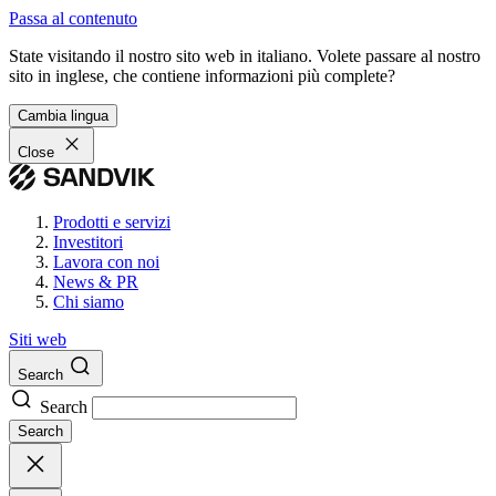
Passa al contenuto
State visitando il nostro sito web in italiano. Volete passare al nostro
sito in inglese, che contiene informazioni più complete?
Cambia lingua
Close
Prodotti e servizi
Investitori
Lavora con noi
News & PR
Chi siamo
Siti web
Search
Search
Search