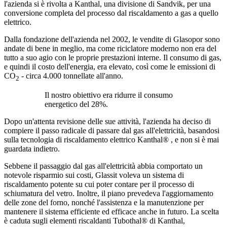
l'azienda si è rivolta a Kanthal, una divisione di Sandvik, per una
conversione completa del processo dal riscaldamento a gas a quello
elettrico.
Dalla fondazione dell'azienda nel 2002, le vendite di Glasopor sono
andate di bene in meglio, ma come riciclatore moderno non era del
tutto a suo agio con le proprie prestazioni interne. Il consumo di gas,
e quindi il costo dell'energia, era elevato, così come le emissioni di
CO
- circa 4.000 tonnellate all'anno.
2
Il nostro obiettivo era ridurre il consumo
energetico del 28%.
Dopo un'attenta revisione delle sue attività, l'azienda ha deciso di
compiere il passo radicale di passare dal gas all'elettricità, basandosi
sulla tecnologia di riscaldamento elettrico Kanthal® , e non si è mai
guardata indietro.
Sebbene il passaggio dal gas all'elettricità abbia comportato un
notevole risparmio sui costi, Glassit voleva un sistema di
riscaldamento potente su cui poter contare per il processo di
schiumatura del vetro. Inoltre, il piano prevedeva l'aggiornamento
delle zone del forno, nonché l'assistenza e la manutenzione per
mantenere il sistema efficiente ed efficace anche in futuro. La scelta
è caduta sugli elementi riscaldanti Tubothal® di Kanthal,