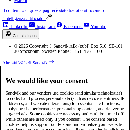
Marchi
Il contenuto di questa pagina è stato tradotto utilizzando
l'intelligenza artificiale.
LinkedIn
Instagram
Facebook
Youtube
Cambia lingua
© 2026 Copyright © Sandvik AB; (publ) Box 510, SE-101
30 Stockholm, Sweden Phone: +46 8 456 11 00
Altri siti Web di Sandvik
We would like your consent
Sandvik and our vendors use cookies (and similar technologies)
to collect and process personal data (such as device identifiers, IP
addresses, and website interactions) for essential site functions,
analyzing site performance, personalizing content, and delivering
targeted ads. Some cookies are necessary and can’t be turned off,
while others are used only if you consent. The consent-based
cookies help us support Sandvik and individualize your website
experience. You may accept or reject all such cookies by clicking