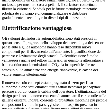
mai disponibile un caricatore esattamente uguale a questo. Questo è
un teaser, per mostrare cosa aspettarsi. Il caricatore concettuale
illustra la visione di Sandvik per le future tecnologie minerarie
robotizzate e il piano è di commercializzare e distribuire
gradualmente le tecnologie in diversi tipi di attrezzature.
Elettrificazione vantaggiosa
Gli sviluppi dell'industria automobilistica sono stati preziosi in
questo senso. I progressi nello sviluppo della tecnologia dei sensori
per le auto a guida autonoma hanno reso disponibili nuovi
componenti per il rilevamento dell'ambiente, la pianificazione del
percorso e l'evitamento degli ostacoli. L'elettrificazione è molto
vantaggiosa anche nel settore minerario, in quanto le attrezzature a
batteria riducono le emissioni di CO
sia in superficie che nel
2
sottosuolo. Se alimentate con energia rinnovabile, la catena del
valore aumenta ulteriormente.
Il nuovo veicolo concept è stato progettato da zero per l'uso
autonomo. Sono stati eliminati tutti i fattori necessari per ospitare
persone a bordo, come la cabina dell'operatore. L'ottimizzazione del
design per l'uso autonomo consente di aumentare il carico utile nelle
gallerie esistenti. Inoltre, consente di progettare macchine più piccole
che possono lavorare in passaggi stretti, un aspetto prezioso in
quanto gallerie più piccole significano meno rifiuti di estrazione.