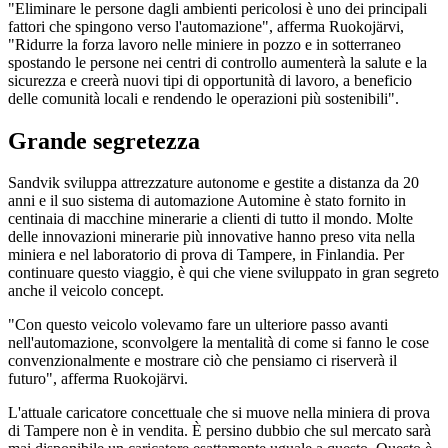
"Eliminare le persone dagli ambienti pericolosi è uno dei principali
fattori che spingono verso l'automazione", afferma Ruokojärvi,
"Ridurre la forza lavoro nelle miniere in pozzo e in sotterraneo
spostando le persone nei centri di controllo aumenterà la salute e la
sicurezza e creerà nuovi tipi di opportunità di lavoro, a beneficio
delle comunità locali e rendendo le operazioni più sostenibili".
Grande segretezza
Sandvik sviluppa attrezzature autonome e gestite a distanza da 20
anni e il suo sistema di automazione Automine è stato fornito in
centinaia di macchine minerarie a clienti di tutto il mondo. Molte
delle innovazioni minerarie più innovative hanno preso vita nella
miniera e nel laboratorio di prova di Tampere, in Finlandia. Per
continuare questo viaggio, è qui che viene sviluppato in gran segreto
anche il veicolo concept.
"Con questo veicolo volevamo fare un ulteriore passo avanti
nell'automazione, sconvolgere la mentalità di come si fanno le cose
convenzionalmente e mostrare ciò che pensiamo ci riserverà il
futuro", afferma Ruokojärvi.
L'attuale caricatore concettuale che si muove nella miniera di prova
di Tampere non è in vendita. È persino dubbio che sul mercato sarà