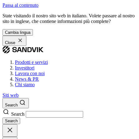
Passa al contenuto
State visitando il nostro sito web in italiano. Volete passare al nostro
sito in inglese, che contiene informazioni più complete?
Cambia lingua
Close
Prodotti e servizi
Investitori
Lavora con noi
News & PR
Chi siamo
Siti web
Search
Search
Search