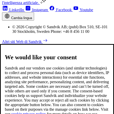
l'intelligenza artificiale.
LinkedIn
Instagram
Facebook
Youtube
Cambia lingua
© 2026 Copyright © Sandvik AB; (publ) Box 510, SE-101
30 Stockholm, Sweden Phone: +46 8 456 11 00
Altri siti Web di Sandvik
We would like your consent
Sandvik and our vendors use cookies (and similar technologies)
to collect and process personal data (such as device identifiers, IP
addresses, and website interactions) for essential site functions,
analyzing site performance, personalizing content, and delivering
targeted ads. Some cookies are necessary and can’t be turned off,
while others are used only if you consent. The consent-based
cookies help us support Sandvik and individualize your website
experience. You may accept or reject all such cookies by clicking
the appropriate button below. You can also consent to cookies
based on their purposes via the manage cookies link below. Visit
our
cookie privacy policy
for more details on how we use