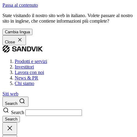
Passa al contenuto
State visitando il nostro sito web in italiano. Volete passare al nostro
sito in inglese, che contiene informazioni più complete?
Cambia lingua
Close
Prodotti e servizi
Investitori
Lavora con noi
News & PR
Chi siamo
Siti web
Search
Search
Search