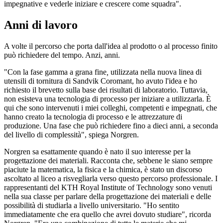
impegnative e vederle iniziare e crescere come squadra".
Anni di lavoro
A volte il percorso che porta dall'idea al prodotto o al processo finito
può richiedere del tempo. Anzi, anni.
"Con la fase gamma a grana fine
,
utilizzata nella nuova linea di
utensili di tornitura di Sandvik Coromant, ho avuto l'idea e ho
richiesto il brevetto sulla base dei risultati di laboratorio. Tuttavia,
non esisteva una tecnologia di processo per iniziare a utilizzarla. È
qui che sono intervenuti i miei colleghi, competenti e impegnati, che
hanno creato la tecnologia di processo e le attrezzature di
produzione. Una fase che può richiedere fino a dieci anni, a seconda
del livello di complessità", spiega Norgren.
Norgren sa esattamente quando è nato il suo interesse per la
progettazione dei materiali. Racconta che, sebbene le siano sempre
piaciute la matematica, la fisica e la chimica, è stato un discorso
ascoltato al liceo a risvegliarla verso questo percorso professionale. I
rappresentanti del KTH Royal Institute of Technology sono venuti
nella sua classe per parlare della progettazione dei materiali e delle
possibilità di studiarla a livello universitario. "Ho sentito
immediatamente che era quello che avrei dovuto studiare", ricorda