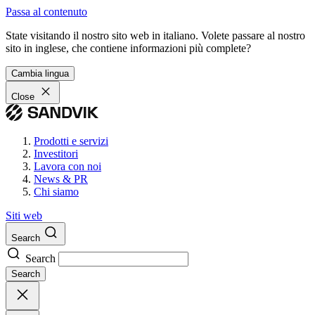
Passa al contenuto
State visitando il nostro sito web in italiano. Volete passare al nostro
sito in inglese, che contiene informazioni più complete?
Cambia lingua
Close
Prodotti e servizi
Investitori
Lavora con noi
News & PR
Chi siamo
Siti web
Search
Search
Search