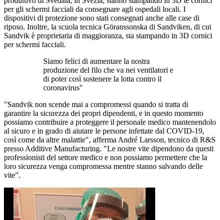
produttivo di Svedala, in Svezia, stanno stampando in 3D le cornici
per gli schermi facciali da consegnare agli ospedali locali. I
dispositivi di protezione sono stati consegnati anche alle case di
riposo. Inoltre, la scuola tecnica Göranssonska di Sandviken, di cui
Sandvik è proprietaria di maggioranza, sta stampando in 3D cornici
per schermi facciali.
Siamo felici di aumentare la nostra
produzione del filo che va nei ventilatori e
di poter così sostenere la lotta contro il
coronavirus"
"Sandvik non scende mai a compromessi quando si tratta di
garantire la sicurezza dei propri dipendenti, e in questo momento
possiamo contribuire a proteggere il personale medico mantenendolo
al sicuro e in grado di aiutare le persone infettate dal COVID-19,
così come da altre malattie", afferma André Larsson, tecnico di R&S
presso Additive Manufacturing. "Le nostre vite dipendono da questi
professionisti del settore medico e non possiamo permettere che la
loro sicurezza venga compromessa mentre stanno salvando delle
vite".