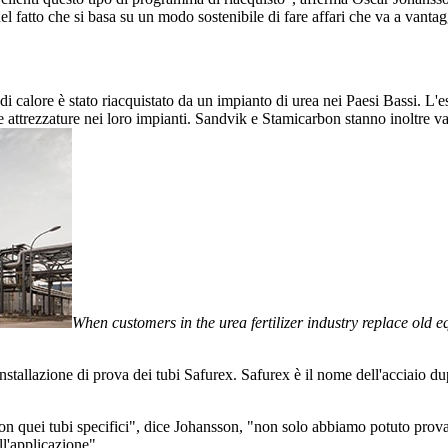
fatto che si basa su un modo sostenibile di fare affari che va a vantaggi
i calore è stato riacquistato da un impianto di urea nei Paesi Bassi. L'es
elle attrezzature nei loro impianti. Sandvik e Stamicarbon stanno inoltre va
When customers in the urea fertilizer industry replace old 
nstallazione di prova dei tubi Safurex. Safurex è il nome dell'acciaio dup
o con quei tubi specifici", dice Johansson, "non solo abbiamo potuto pr
ll'applicazione".