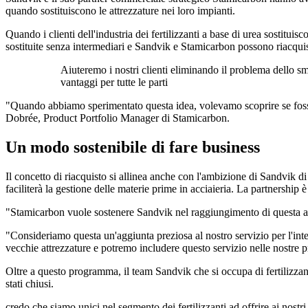
quando sostituiscono le attrezzature nei loro impianti.
Quando i clienti dell'industria dei fertilizzanti a base di urea sostitui
sostituite senza intermediari e Sandvik e Stamicarbon possono riacquist
Aiuteremo i nostri clienti eliminando il problema dello sm
vantaggi per tutte le parti
"Quando abbiamo sperimentato questa idea, volevamo scoprire se fosse p
Dobrée, Product Portfolio Manager di Stamicarbon.
Un modo sostenibile di fare business
Il concetto di riacquisto si allinea anche con l'ambizione di Sandvik d
faciliterà la gestione delle materie prime in acciaieria. La partnership
"Stamicarbon vuole sostenere Sandvik nel raggiungimento di questa amb
"Consideriamo questa un'aggiunta preziosa al nostro servizio per l'inte
vecchie attrezzature e potremo includere questo servizio nelle nostre pro
Oltre a questo programma, il team Sandvik che si occupa di fertilizzan
stati chiusi.
credo che siamo unici nel segmento dei fertilizzanti ad offrire ai nos