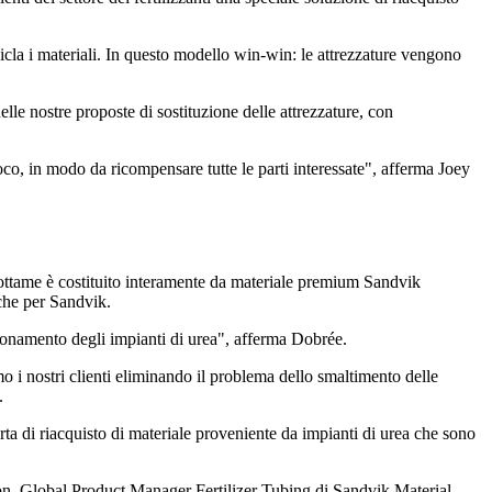
icicla i materiali. In questo modello win-win: le attrezzature vengono
lle nostre proposte di sostituzione delle attrezzature, con
co, in modo da ricompensare tutte le parti interessate", afferma Joey
l rottame è costituito interamente da materiale premium Sandvik
 che per Sandvik.
ionamento degli impianti di urea", afferma Dobrée.
mo i nostri clienti eliminando il problema dello smaltimento delle
.
ta di riacquisto di materiale proveniente da impianti di urea che sono
sson, Global Product Manager Fertilizer Tubing di Sandvik Material