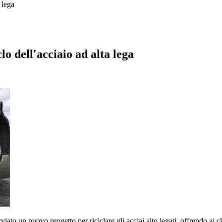
 lega
o dell'acciaio ad alta lega
o un nuovo progetto per riciclare gli acciai alto legati, offrendo ai clie