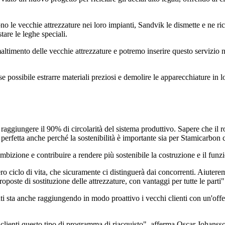
scono le vecchie attrezzature nei loro impianti, Sandvik le dismette e ne r
are le leghe speciali.
altimento delle vecchie attrezzature e potremo inserire questo servizio ne
ossibile estrarre materiali preziosi e demolire le apparecchiature in lo
i raggiungere il 90% di circolarità del sistema produttivo. Sapere che i
 è perfetta anche perché la sostenibilità è importante sia per Stamicarbon
izione e contribuire a rendere più sostenibile la costruzione e il funz
ro ciclo di vita, che sicuramente ci distinguerà dai concorrenti. Aiutere
poste di sostituzione delle attrezzature, con vantaggi per tutte le parti"
ti sta anche raggiungendo in modo proattivo i vecchi clienti con un'offer
tri clienti questo tipo di programma di riacquisto", afferma Oscar Johan