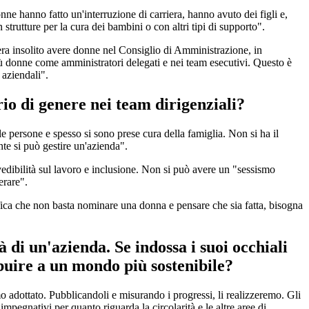
e hanno fatto un'interruzione di carriera, hanno avuto dei figli e,
strutture per la cura dei bambini o con altri tipi di supporto".
era insolito avere donne nel Consiglio di Amministrazione, in
ù donne come amministratori delegati e nei team esecutivi. Questo è
 aziendali".
io di genere nei team dirigenziali?
 persone e spesso si sono prese cura della famiglia. Non si ha il
nte si può gestire un'azienda".
vedibilità sul lavoro e inclusione. Non si può avere un "sessismo
erare".
fica che non basta nominare una donna e pensare che sia fatta, bisogna
di un'azienda. Se indossa i suoi occhiali
buire a un mondo più sostenibile?
 adottato. Pubblicandoli e misurando i progressi, li realizzeremo. Gli
mpegnativi per quanto riguarda la circolarità e le altre aree di