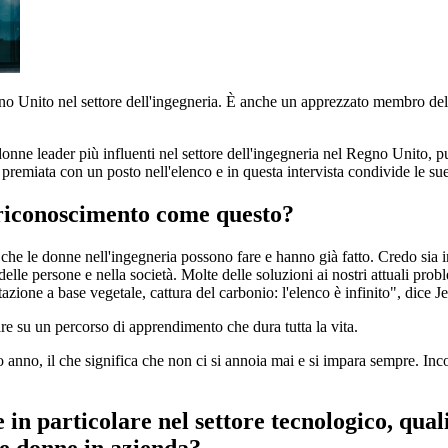
gno Unito nel settore dell'ingegneria. È anche un apprezzato membro de
donne leader più influenti nel settore dell'ingegneria nel Regno Unito, 
emiata con un posto nell'elenco e in questa intervista condivide le sue r
n riconoscimento come questo?
he le donne nell'ingegneria possono fare e hanno già fatto. Credo sia i
a delle persone e nella società. Molte delle soluzioni ai nostri attuali p
azione a base vegetale, cattura del carbonio: l'elenco è infinito", dice Je
tare su un percorso di apprendimento che dura tutta la vita.
 anno, il che significa che non ci si annoia mai e si impara sempre. Inco
, e in particolare nel settore tecnologico, q
le donne in azienda?