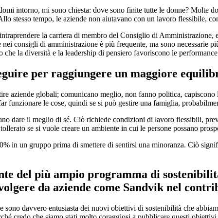
mi intorno, mi sono chiesta: dove sono finite tutte le donne? Molte donn
llo stesso tempo, le aziende non aiutavano con un lavoro flessibile, con 
i intraprendere la carriera di membro del Consiglio di Amministrazione, 
nei consigli di amministrazione è più frequente, ma sono necessarie pi
o che la diversità e la leadership di pensiero favoriscono le performance
seguire per raggiungere un maggiore equilibr
re aziende globali; comunicano meglio, non fanno politica, capiscono le
far funzionare le cose, quindi se si può gestire una famiglia, probabilme
o dare il meglio di sé. Ciò richiede condizioni di lavoro flessibili, pre
tollerato se si vuole creare un ambiente in cui le persone possano prosp
0% in un gruppo prima di smettere di sentirsi una minoranza. Ciò signi
te del più ampio programma di sostenibilità 
svolgere da aziende come Sandvik nel contri
sono davvero entusiasta dei nuovi obiettivi di sostenibilità che abbiamo
hé credo che siamo stati molto coraggiosi a pubblicare questi obiettivi i