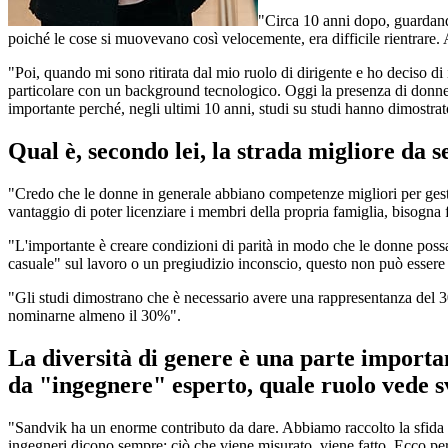
"Circa 10 anni dopo, guardando
poiché le cose si muovevano così velocemente, era difficile rientrare. A
"Poi, quando mi sono ritirata dal mio ruolo di dirigente e ho deciso d
particolare con un background tecnologico. Oggi la presenza di donne 
importante perché, negli ultimi 10 anni, studi su studi hanno dimostrat
Qual è, secondo lei, la strada migliore da 
"Credo che le donne in generale abbiano competenze migliori per gesti
vantaggio di poter licenziare i membri della propria famiglia, bisogna 
"L'importante è creare condizioni di parità in modo che le donne possan
casuale" sul lavoro o un pregiudizio inconscio, questo non può essere 
"Gli studi dimostrano che è necessario avere una rappresentanza del 3
nominarne almeno il 30%".
La diversità di genere è una parte importan
da "ingegnere" esperto, quale ruolo vede 
"Sandvik ha un enorme contributo da dare. Abbiamo raccolto la sfida e 
ingegneri dicono sempre: ciò che viene misurato, viene fatto. Ecco perc