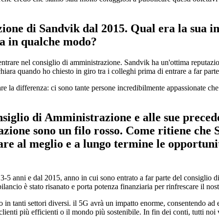
ione di Sandvik dal 2015. Qual era la sua i
ta in qualche modo?
ntrare nel consiglio di amministrazione. Sandvik ha un'ottima reputazio
chiara quando ho chiesto in giro tra i colleghi prima di entrare a far part
fare la differenza: ci sono tante persone incredibilmente appassionate ch
siglio di Amministrazione e alle sue preceden
mazione sono un filo rosso. Come ritiene che
re al meglio e a lungo termine le opportunità
-5 anni e dal 2015, anno in cui sono entrato a far parte del consiglio di
 bilancio è stato risanato e porta potenza finanziaria per rinfrescare il no
o in tanti settori diversi. il 5G avrà un impatto enorme, consentendo 
lienti più efficienti o il mondo più sostenibile. In fin dei conti, tutti no