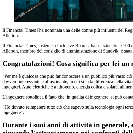
Il Financial Times l'ha nominata una delle donne più influenti del Re
Allerton.
Il Financial Times, insieme a Inclusive Boards, ha selezionato le 100 
Allerton, membro del consiglio di amministrazione di Sandvik, è stata pr
Congratulazioni! Cosa significa per lei u
"Per me è qualcosa che può far conoscere a un pubblico più vasto ciò c
davvero interessante e affascinante, in cui si fa la differenza nella vit
ingegneri. Auto elettriche e a idrogeno, energia eolica e solare, aliment
L'ingegnere sottolinea il fatto che, in qualità di ingegnere, si può con
"Ho dovuto reimparare tutto ciò che sapevo sulla tecnologia ogni terzo
ingegnere".
Durante i suoi anni di attività in generale
riguarda l'atteggiamento nei confronti del