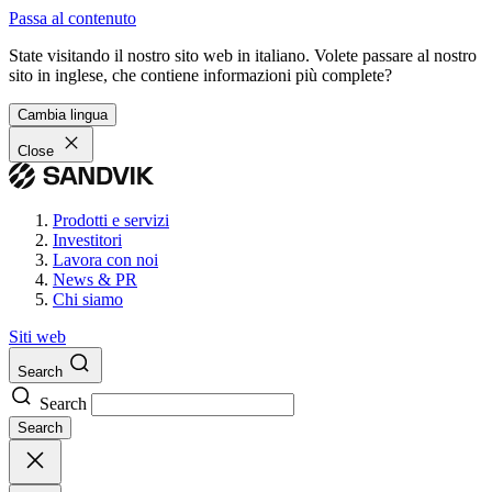
Passa al contenuto
State visitando il nostro sito web in italiano. Volete passare al nostro
sito in inglese, che contiene informazioni più complete?
Cambia lingua
Close
Prodotti e servizi
Investitori
Lavora con noi
News & PR
Chi siamo
Siti web
Search
Search
Search