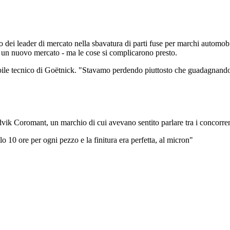
 uno dei leader di mercato nella sbavatura di parti fuse per marchi auto
n un nuovo mercato - ma le cose si complicarono presto.
sabile tecnico di Goëtnick. "Stavamo perdendo piuttosto che guadagnan
vik Coromant, un marchio di cui avevano sentito parlare tra i concorren
 10 ore per ogni pezzo e la finitura era perfetta, al micron"