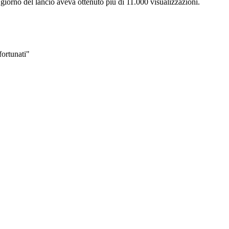
l giorno del lancio aveva ottenuto più di 11.000 visualizzazioni.
fortunati"