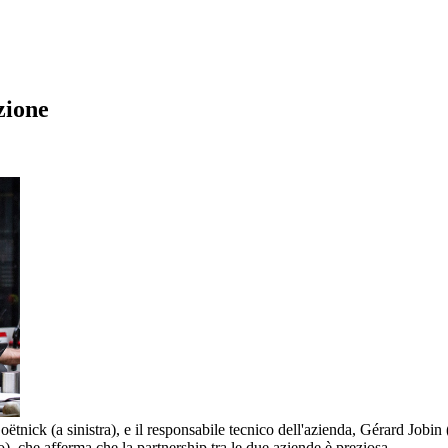
zione
oëtnick (a sinistra), e il responsabile tecnico dell'azienda, Gérard Jobin
, che afferma che la partnership tra le due aziende è preziosa.