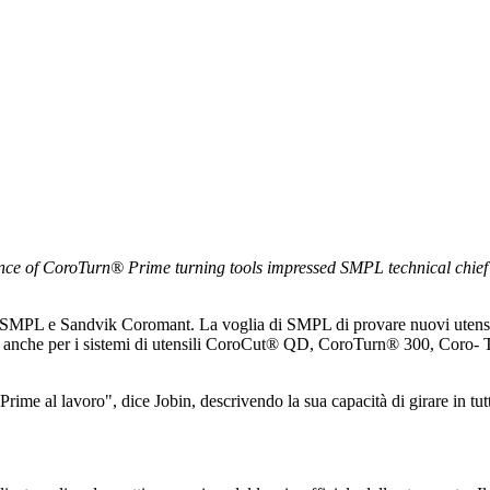
ce of CoroTurn® Prime turning tools impressed SMPL technical chief G
ra SMPL e Sandvik Coromant. La voglia di SMPL di provare nuovi utensili
ti, anche per i sistemi di utensili CoroCut® QD, CoroTurn® 300, Coro
me al lavoro", dice Jobin, descrivendo la sua capacità di girare in tutt