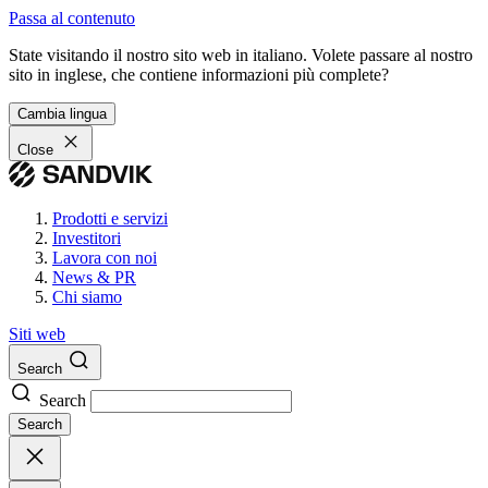
Passa al contenuto
State visitando il nostro sito web in italiano. Volete passare al nostro
sito in inglese, che contiene informazioni più complete?
Cambia lingua
Close
Prodotti e servizi
Investitori
Lavora con noi
News & PR
Chi siamo
Siti web
Search
Search
Search