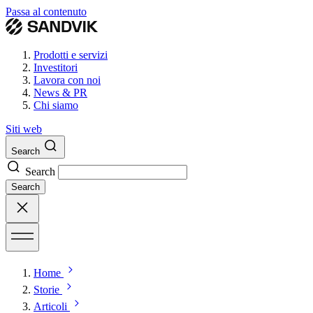
Passa al contenuto
Prodotti e servizi
Investitori
Lavora con noi
News & PR
Chi siamo
Siti web
Search
Search
Search
Home
Storie
Articoli