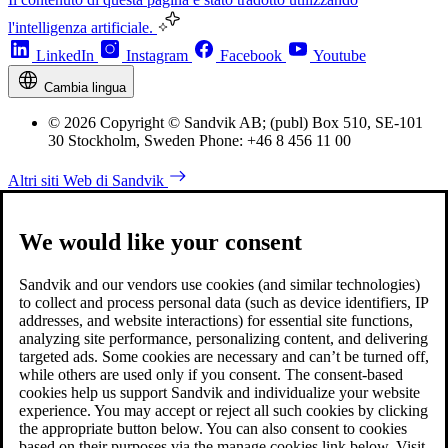
l'intelligenza artificiale.
LinkedIn
Instagram
Facebook
Youtube
Cambia lingua
© 2026 Copyright © Sandvik AB; (publ) Box 510, SE-101
30 Stockholm, Sweden Phone: +46 8 456 11 00
Altri siti Web di Sandvik
We would like your consent
Sandvik and our vendors use cookies (and similar technologies)
to collect and process personal data (such as device identifiers, IP
addresses, and website interactions) for essential site functions,
analyzing site performance, personalizing content, and delivering
targeted ads. Some cookies are necessary and can’t be turned off,
while others are used only if you consent. The consent-based
cookies help us support Sandvik and individualize your website
experience. You may accept or reject all such cookies by clicking
the appropriate button below. You can also consent to cookies
based on their purposes via the manage cookies link below. Visit