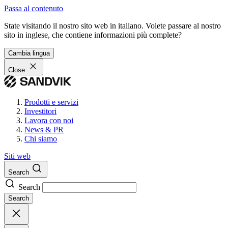
Passa al contenuto
State visitando il nostro sito web in italiano. Volete passare al nostro
sito in inglese, che contiene informazioni più complete?
Cambia lingua
Close
Prodotti e servizi
Investitori
Lavora con noi
News & PR
Chi siamo
Siti web
Search
Search
Search