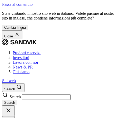
Passa al contenuto
State visitando il nostro sito web in italiano. Volete passare al nostro
sito in inglese, che contiene informazioni più complete?
Cambia lingua
Close
Prodotti e servizi
Investitori
Lavora con noi
News & PR
Chi siamo
Siti web
Search
Search
Search