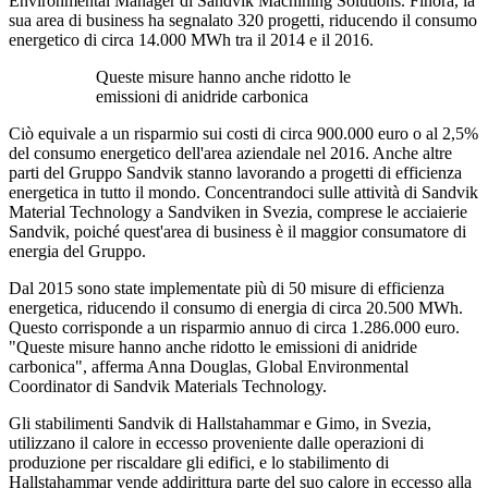
Environmental Manager di Sandvik Machining Solutions. Finora, la
sua area di business ha segnalato 320 progetti, riducendo il consumo
energetico di circa 14.000 MWh tra il 2014 e il 2016.
Queste misure hanno anche ridotto le
emissioni di anidride carbonica
Ciò equivale a un risparmio sui costi di circa 900.000 euro o al 2,5%
del consumo energetico dell'area aziendale nel 2016. Anche altre
parti del Gruppo Sandvik stanno lavorando a progetti di efficienza
energetica in tutto il mondo. Concentrandoci sulle attività di Sandvik
Material Technology a Sandviken in Svezia, comprese le acciaierie
Sandvik, poiché quest'area di business è il maggior consumatore di
energia del Gruppo.
Dal 2015 sono state implementate più di 50 misure di efficienza
energetica, riducendo il consumo di energia di circa 20.500 MWh.
Questo corrisponde a un risparmio annuo di circa 1.286.000 euro.
"Queste misure hanno anche ridotto le emissioni di anidride
carbonica", afferma Anna Douglas, Global Environmental
Coordinator di Sandvik Materials Technology.
Gli stabilimenti Sandvik di Hallstahammar e Gimo, in Svezia,
utilizzano il calore in eccesso proveniente dalle operazioni di
produzione per riscaldare gli edifici, e lo stabilimento di
Hallstahammar vende addirittura parte del suo calore in eccesso alla