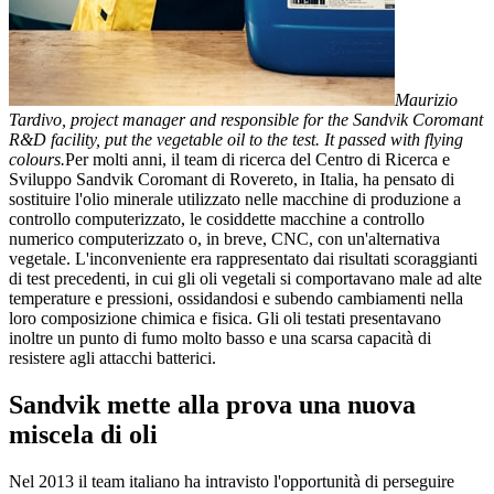
Maurizio
Tardivo, project manager and responsible for the Sandvik Coromant
R&D facility, put the vegetable oil to the test. It passed with flying
colours.
Per molti anni, il team di ricerca del Centro di Ricerca e
Sviluppo Sandvik Coromant di Rovereto, in Italia, ha pensato di
sostituire l'olio minerale utilizzato nelle macchine di produzione a
controllo computerizzato, le cosiddette macchine a controllo
numerico computerizzato o, in breve, CNC, con un'alternativa
vegetale. L'inconveniente era rappresentato dai risultati scoraggianti
di test precedenti, in cui gli oli vegetali si comportavano male ad alte
temperature e pressioni, ossidandosi e subendo cambiamenti nella
loro composizione chimica e fisica. Gli oli testati presentavano
inoltre un punto di fumo molto basso e una scarsa capacità di
resistere agli attacchi batterici.
Sandvik mette alla prova una nuova
miscela di oli
Nel 2013 il team italiano ha intravisto l'opportunità di perseguire