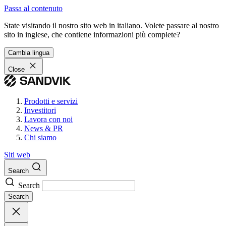
Passa al contenuto
State visitando il nostro sito web in italiano. Volete passare al nostro
sito in inglese, che contiene informazioni più complete?
Cambia lingua
Close
Prodotti e servizi
Investitori
Lavora con noi
News & PR
Chi siamo
Siti web
Search
Search
Search