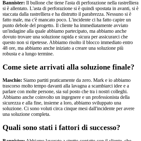
Bannister:
Il bullone che tiene l'asta di perforazione nella rastrelliera
si è allentato. L'asta di perforazione si è quindi spostata in avanti, si è
staccata dalla rastrelliera e ha distrutto il parabrezza. Nessuno si è
fatto male, ma c'è mancato poco. L'incidente ci ha fatto capire un
punto debole del progetto. Il cliente ha immediatamente avviato
un'indagine alla quale abbiamo partecipato, ma abbiamo anche
dovuto trovare una soluzione rapida e sicura per assicurarci che
questo non si ripetesse. Abbiamo risolto il blocco immediato entro
48 ore, ma abbiamo anche iniziato a creare una soluzione più
robusta e a lungo termine.
Come siete arrivati alla soluzione finale?
Maschio:
Siamo partiti praticamente da zero. Mark e io abbiamo
trascorso molto tempo davanti alla lavagna a scambiarci idee e a
parlare con molte persone, sia sul posto che tra i nostri colleghi.
Abbiamo anche coinvolto un ingegnere e un professionista della
sicurezza e alla fine, insieme a loro, abbiamo sviluppato una
soluzione. Ci sono voluti circa cinque mesi dall'incidente per avere
una soluzione completa.
Quali sono stati i fattori di successo?
Bannister:
Abbiamo lavorato a stretto contatto con il cliente, che