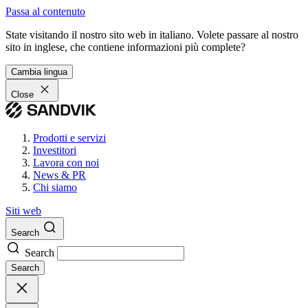
Passa al contenuto
State visitando il nostro sito web in italiano. Volete passare al nostro
sito in inglese, che contiene informazioni più complete?
Cambia lingua
Close
Prodotti e servizi
Investitori
Lavora con noi
News & PR
Chi siamo
Siti web
Search
Search
Search