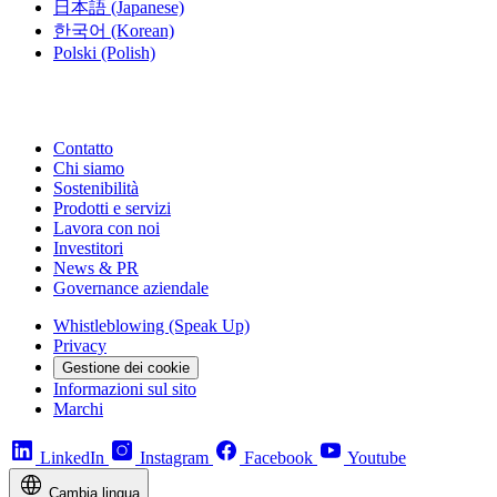
日本語
(Japanese)
한국어
(Korean)
Polski
(Polish)
Contatto
Chi siamo
Sostenibilità
Prodotti e servizi
Lavora con noi
Investitori
News & PR
Governance aziendale
Whistleblowing (Speak Up)
Privacy
Gestione dei cookie
Informazioni sul sito
Marchi
LinkedIn
Instagram
Facebook
Youtube
Cambia lingua