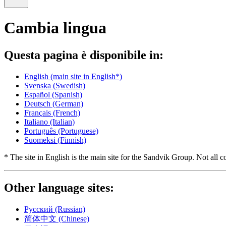
Cambia lingua
Questa pagina è disponibile in:
English
(main site in English*)
Svenska
(Swedish)
Español
(Spanish)
Deutsch
(German)
Français
(French)
Italiano
(Italian)
Português
(Portuguese)
Suomeksi
(Finnish)
* The site in English is the main site for the Sandvik Group. Not all co
Other language sites:
Русский
(Russian)
简体中文
(Chinese)