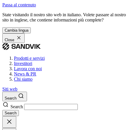
Passa al contenuto
State visitando il nostro sito web in italiano. Volete passare al nostro
sito in inglese, che contiene informazioni più complete?
Cambia lingua
Close
Prodotti e servizi
Investitori
Lavora con noi
News & PR
Chi siamo
Siti web
Search
Search
Search