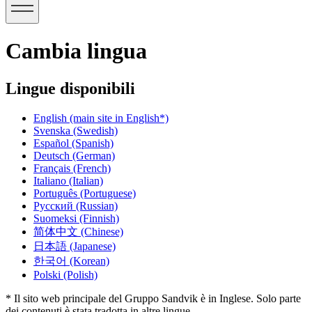
Cambia lingua
Lingue disponibili
English
(main site in English*)
Svenska
(Swedish)
Español
(Spanish)
Deutsch
(German)
Français
(French)
Italiano
(Italian)
Português
(Portuguese)
Русский
(Russian)
Suomeksi
(Finnish)
简体中文
(Chinese)
日本語
(Japanese)
한국어
(Korean)
Polski
(Polish)
* Il sito web principale del Gruppo Sandvik è in Inglese. Solo parte
dei contenuti è stata tradotta in altre lingue.