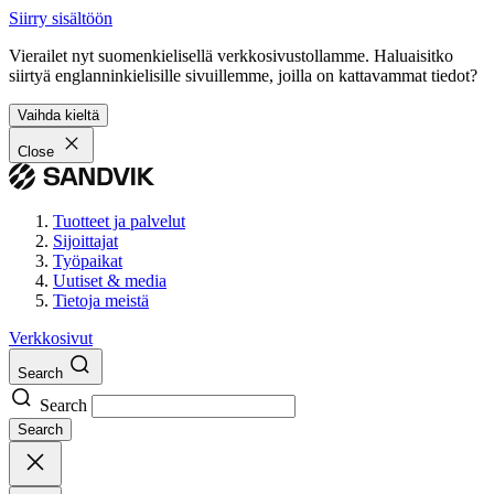
Siirry sisältöön
Vierailet nyt suomenkielisellä verkkosivustollamme. Haluaisitko
siirtyä englanninkielisille sivuillemme, joilla on kattavammat tiedot?
Vaihda kieltä
Close
Tuotteet ja palvelut
Sijoittajat
Työpaikat
Uutiset & media
Tietoja meistä
Verkkosivut
Search
Search
Search