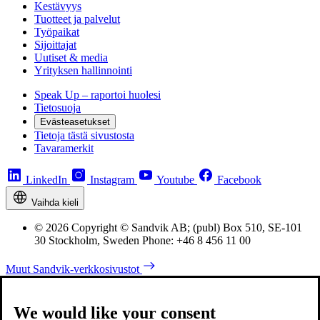
Kestävyys
Tuotteet ja palvelut
Työpaikat
Sijoittajat
Uutiset & media
Yrityksen hallinnointi
Speak Up – raportoi huolesi
Tietosuoja
Evästeasetukset
Tietoja tästä sivustosta
Tavaramerkit
LinkedIn
Instagram
Youtube
Facebook
Vaihda kieli
© 2026 Copyright © Sandvik AB; (publ) Box 510, SE-101
30 Stockholm, Sweden Phone: +46 8 456 11 00
Muut Sandvik-verkkosivustot
We would like your consent