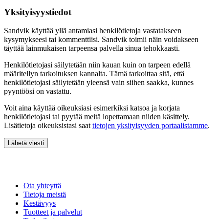
Yksityisyystiedot
Sandvik käyttää yllä antamiasi henkilötietoja vastatakseen
kysymykseesi tai kommenttiisi. Sandvik toimii näin voidakseen
täyttää lainmukaisen tarpeensa palvella sinua tehokkaasti.
Henkilötietojasi säilytetään niin kauan kuin on tarpeen edellä
määritellyn tarkoituksen kannalta. Tämä tarkoittaa sitä, että
henkilötietojasi säilytetään yleensä vain siihen saakka, kunnes
pyyntöösi on vastattu.
Voit aina käyttää oikeuksiasi esimerkiksi katsoa ja korjata
henkilötietojasi tai pyytää meitä lopettamaan niiden käsittely.
Lisätietoja oikeuksistasi saat
tietojen yksityisyyden portaalistamme
.
Lähetä viesti
Ota yhteyttä
Tietoja meistä
Kestävyys
Tuotteet ja palvelut