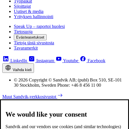
Työpaikat
Sijoittajat
Uutiset & media
Yrityksen hallinnointi
Speak Up – raportoi huolesi
Tietosuoja
Evästeasetukset
Tietoja tästä sivustosta
Tavaramerkit
LinkedIn
Instagram
Youtube
Facebook
Vaihda kieli
© 2026 Copyright © Sandvik AB; (publ) Box 510, SE-101
30 Stockholm, Sweden Phone: +46 8 456 11 00
Muut Sandvik-verkkosivustot
We would like your consent
Sandvik and our vendors use cookies (and similar technologies)