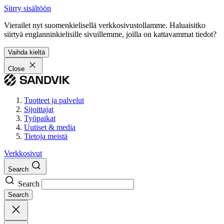
Siirry sisältöön
Vierailet nyt suomenkielisellä verkkosivustollamme. Haluaisitko
siirtyä englanninkielisille sivuillemme, joilla on kattavammat tiedot?
Vaihda kieltä
Close
Tuotteet ja palvelut
Sijoittajat
Työpaikat
Uutiset & media
Tietoja meistä
Verkkosivut
Search
Search
Search