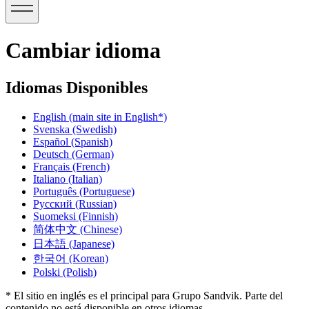
Cambiar idioma
Idiomas Disponibles
English
(main site in English*)
Svenska
(Swedish)
Español
(Spanish)
Deutsch
(German)
Français
(French)
Italiano
(Italian)
Português
(Portuguese)
Русский
(Russian)
Suomeksi
(Finnish)
简体中文
(Chinese)
日本語
(Japanese)
한국어
(Korean)
Polski
(Polish)
* El sitio en inglés es el principal para Grupo Sandvik. Parte del
contenido no está disponible en otros idiomas.