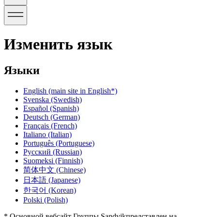
Изменить язык
Языки
English
(main site in English*)
Svenska
(Swedish)
Español
(Spanish)
Deutsch
(German)
Français
(French)
Italiano
(Italian)
Português
(Portuguese)
Русский
(Russian)
Suomeksi
(Finnish)
简体中文
(Chinese)
日本語
(Japanese)
한국어
(Korean)
Polski
(Polish)
* Основной вебсайт Группы Sandvikпредставлен на