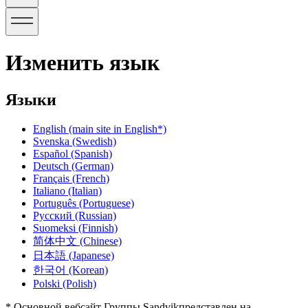
Изменить язык
Языки
English
(main site in English*)
Svenska
(Swedish)
Español
(Spanish)
Deutsch
(German)
Français
(French)
Italiano
(Italian)
Português
(Portuguese)
Русский
(Russian)
Suomeksi
(Finnish)
简体中文
(Chinese)
日本語
(Japanese)
한국어
(Korean)
Polski
(Polish)
* Основной вебсайт Группы Sandvikпредставлен на