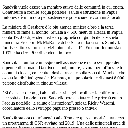
Sandvik vuole essere un membro attivo delle comunità in cui opera.
Contribuire a fornire acqua potabile, salute e istruzione in Papua-
Indonesia è un modo per sostenere e potenziare le comunità locali.
La miniera di Grasberg è la più grande miniera d'oro e la terza
miniera di rame al mondo. Situata a 4.500 metri di altezza in Papua,
conta 19.500 dipendenti ed è di proprietà congiunta della società
mineraria Freeport-McMoRan e dello Stato indonesiano. Sandvik
fornisce attrezzature e servizi minerari alla PT Freeport Indonesia dal
1997 e ha circa 300 dipendenti in loco.
Sandvik ha un forte impegno nell'assunzione e nello sviluppo dei
dipendenti papuani. Da diversi anni, inoltre, lavora per rafforzare le
comunità locali, concentrandosi di recente sulla zona di Mimika, che
ospita la tribù indigena dei Kamoro, una popolazione di quasi 8.000
persone distribuite in cinque villaggi.
"Si è discusso con gli abitanti dei villaggi locali per identificare le
necessità e il modo in cui Sandvik poteva aiutare. Le priorità erano
l'acqua potabile, la salute e l'istruzione", spiega Ricky Waromi,
coordinatore dello sviluppo papuano presso Sandvik.
Sandvik sta ora contribuendo ad affrontare queste priorità attraverso
un programma di CSR avviato nel 2019. Una delle principali aree di