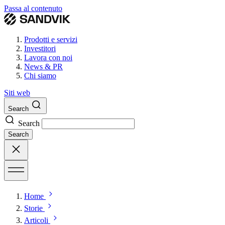
Passa al contenuto
Prodotti e servizi
Investitori
Lavora con noi
News & PR
Chi siamo
Siti web
Search
Search
Search
Home
Storie
Articoli