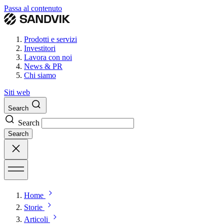
Passa al contenuto
Prodotti e servizi
Investitori
Lavora con noi
News & PR
Chi siamo
Siti web
Search
Search
Search
Home
Storie
Articoli