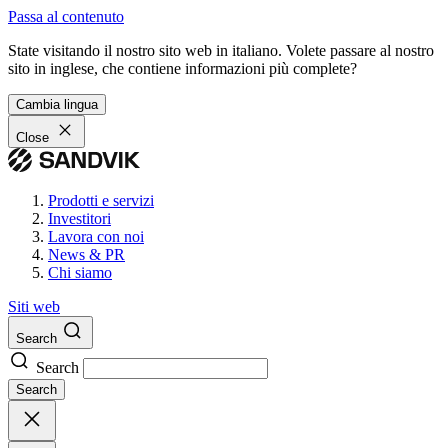
Passa al contenuto
State visitando il nostro sito web in italiano. Volete passare al nostro
sito in inglese, che contiene informazioni più complete?
Cambia lingua
Close
Prodotti e servizi
Investitori
Lavora con noi
News & PR
Chi siamo
Siti web
Search
Search
Search