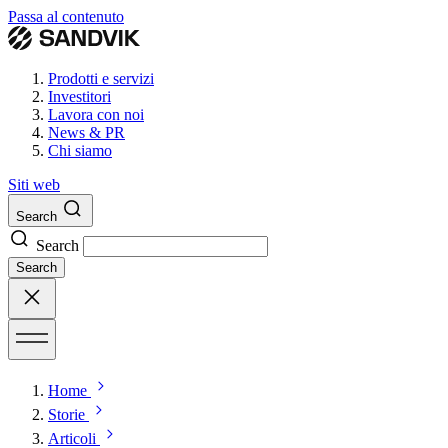
Passa al contenuto
Prodotti e servizi
Investitori
Lavora con noi
News & PR
Chi siamo
Siti web
Search
Search
Search
Home
Storie
Articoli