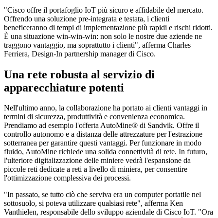
"Cisco offre il portafoglio IoT più sicuro e affidabile del mercato.
Offrendo una soluzione pre-integrata e testata, i clienti
beneficeranno di tempi di implementazione più rapidi e rischi ridotti.
È una situazione win-win-win: non solo le nostre due aziende ne
traggono vantaggio, ma soprattutto i clienti", afferma Charles
Ferriera, Design-In partnership manager di Cisco.
Una rete robusta al servizio di
apparecchiature potenti
Nell'ultimo anno, la collaborazione ha portato ai clienti vantaggi in
termini di sicurezza, produttività e convenienza economica.
Prendiamo ad esempio l'offerta AutoMine® di Sandvik. Offre il
controllo autonomo e a distanza delle attrezzature per l'estrazione
sotterranea per garantire questi vantaggi. Per funzionare in modo
fluido, AutoMine richiede una solida connettività di rete. In futuro,
l'ulteriore digitalizzazione delle miniere vedrà l'espansione da
piccole reti dedicate a reti a livello di miniera, per consentire
l'ottimizzazione complessiva dei processi.
"In passato, se tutto ciò che serviva era un computer portatile nel
sottosuolo, si poteva utilizzare qualsiasi rete", afferma Ken
Vanthielen, responsabile dello sviluppo aziendale di Cisco IoT. "Ora