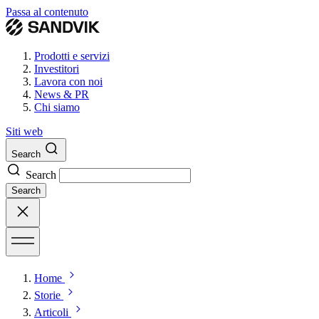
Passa al contenuto
Prodotti e servizi
Investitori
Lavora con noi
News & PR
Chi siamo
Siti web
Search
Search
Search
Home
Storie
Articoli