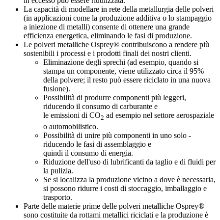
in eccesso può essere riutilizzata.
La capacità di modellare in rete della metallurgia delle polveri
(in applicazioni come la produzione additiva o lo stampaggio
a iniezione di metalli) consente di ottenere una grande
efficienza energetica, eliminando le fasi di produzione.
Le polveri metalliche Osprey® contribuiscono a rendere più
sostenibili i processi e i prodotti finali dei nostri clienti.
Eliminazione degli sprechi (ad esempio, quando si
stampa un componente, viene utilizzato circa il 95%
della polvere; il resto può essere riciclato in una nuova
fusione).
Possibilità di produrre componenti più leggeri,
riducendo il consumo di carburante e
le emissioni di CO
ad esempio nel settore aerospaziale
2
o automobilistico.
Possibilità di unire più componenti in uno solo -
riducendo le fasi di assemblaggio e
quindi il consumo di energia.
Riduzione dell'uso di lubrificanti da taglio e di fluidi per
la pulizia.
Se si localizza la produzione vicino a dove è necessaria,
si possono ridurre i costi di stoccaggio, imballaggio e
trasporto.
Parte delle materie prime delle polveri metalliche Osprey®
sono costituite da rottami metallici riciclati e la produzione è