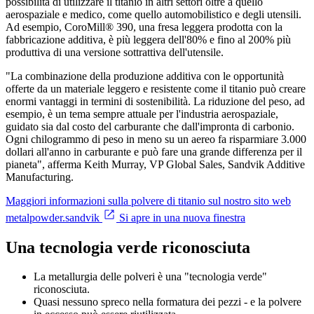
possibilità di utilizzare il titanio in altri settori oltre a quello
aerospaziale e medico, come quello automobilistico e degli utensili.
Ad esempio, CoroMill® 390, una fresa leggera prodotta con la
fabbricazione additiva, è più leggera dell'80% e fino al 200% più
produttiva di una versione sottrattiva dell'utensile.
"La combinazione della produzione additiva con le opportunità
offerte da un materiale leggero e resistente come il titanio può creare
enormi vantaggi in termini di sostenibilità. La riduzione del peso, ad
esempio, è un tema sempre attuale per l'industria aerospaziale,
guidato sia dal costo del carburante che dall'impronta di carbonio.
Ogni chilogrammo di peso in meno su un aereo fa risparmiare 3.000
dollari all'anno in carburante e può fare una grande differenza per il
pianeta", afferma Keith Murray, VP Global Sales, Sandvik Additive
Manufacturing.
Maggiori informazioni sulla polvere di titanio sul nostro sito web
metalpowder.sandvik
Si apre in una nuova finestra
Una tecnologia verde riconosciuta
La metallurgia delle polveri è una "tecnologia verde"
riconosciuta.
Quasi nessuno spreco nella formatura dei pezzi - e la polvere