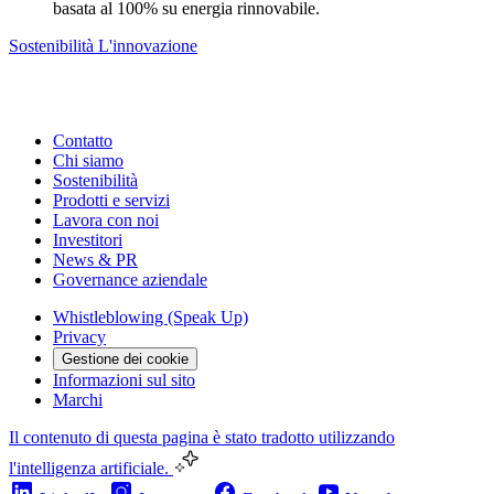
basata al 100% su energia rinnovabile.
Sostenibilità
L'innovazione
Contatto
Chi siamo
Sostenibilità
Prodotti e servizi
Lavora con noi
Investitori
News & PR
Governance aziendale
Whistleblowing (Speak Up)
Privacy
Gestione dei cookie
Informazioni sul sito
Marchi
Il contenuto di questa pagina è stato tradotto utilizzando
l'intelligenza artificiale.