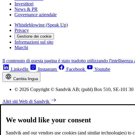
Investitori
News & PR
Governance aziendale
Whistleblowing (Speak Up)
Privacy
Gestione dei cookie
Informazioni sul sito
Marchi
Il contenuto di questa pagina è stato tradotto utilizzando l'intelligenza a
LinkedIn
Instagram
Facebook
Youtube
Cambia lingua
© 2026 Copyright © Sandvik AB; (publ) Box 510, SE-101 30
Altri siti Web di Sandvik
We would like your consent
Sandvik and our vendors use cookies (and similar technologies) to coll