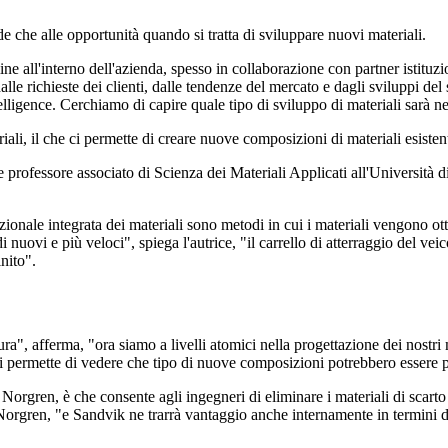
e che alle opportunità quando si tratta di sviluppare nuovi materiali.
ine all'interno dell'azienda, spesso in collaborazione con partner istitu
e richieste dei clienti, dalle tendenze del mercato e dagli sviluppi del s
elligence. Cerchiamo di capire quale tipo di sviluppo di materiali sarà ne
iali, il che ci permette di creare nuove composizioni di materiali esistent
ofessore associato di Scienza dei Materiali Applicati all'Università di U
ionale integrata dei materiali sono metodi in cui i materiali vengono ott
nuovi e più veloci", spiega l'autrice, "il carrello di atterraggio del v
nito".
a", afferma, "ora siamo a livelli atomici nella progettazione dei nostri 
 permette di vedere che tipo di nuove composizioni potrebbero essere po
orgren, è che consente agli ingegneri di eliminare i materiali di scarto d
Norgren, "e Sandvik ne trarrà vantaggio anche internamente in termini di