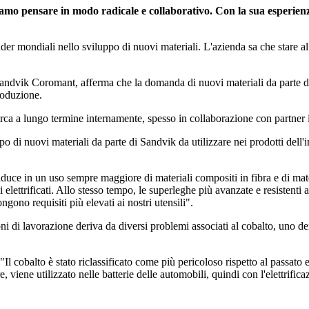
iamo pensare in modo radicale e collaborativo. Con la sua esperien
er mondiali nello sviluppo di nuovi materiali. L'azienda sa che stare al 
ndvik Coromant, afferma che la domanda di nuovi materiali da parte dell
roduzione.
rca a lungo termine internamente, spesso in collaborazione con partner i
 di nuovi materiali da parte di Sandvik da utilizzare nei prodotti dell'i
raduce in un uso sempre maggiore di materiali compositi in fibra e di mate
lettrificati. Allo stesso tempo, le superleghe più avanzate e resistenti al
gono requisiti più elevati ai nostri utensili".
ioni di lavorazione deriva da diversi problemi associati al cobalto, uno de
 cobalto è stato riclassificato come più pericoloso rispetto al passato e 
re, viene utilizzato nelle batterie delle automobili, quindi con l'elettrifica