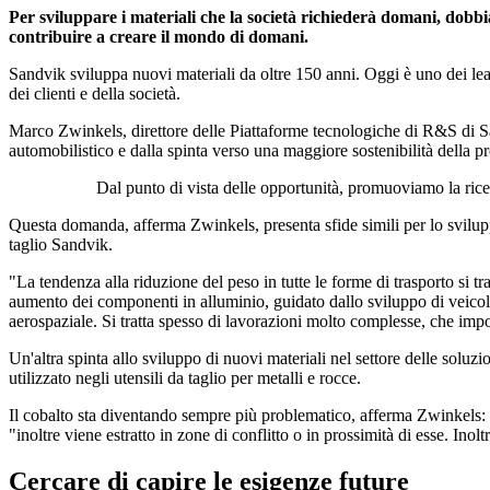
Per sviluppare i materiali che la società richiederà domani, dobb
contribuire a creare il mondo di domani.
Sandvik sviluppa nuovi materiali da oltre 150 anni. Oggi è uno dei lead
dei clienti e della società.
Marco Zwinkels, direttore delle Piattaforme tecnologiche di R&S di Sa
automobilistico e dalla spinta verso una maggiore sostenibilità della p
Dal punto di vista delle opportunità, promuoviamo la rice
Questa domanda, afferma Zwinkels, presenta sfide simili per lo sviluppo
taglio Sandvik.
"La tendenza alla riduzione del peso in tutte le forme di trasporto si t
aumento dei componenti in alluminio, guidato dallo sviluppo di veicoli e
aerospaziale. Si tratta spesso di lavorazioni molto complesse, che impon
Un'altra spinta allo sviluppo di nuovi materiali nel settore delle soluz
utilizzato negli utensili da taglio per metalli e rocce.
Il cobalto sta diventando sempre più problematico, afferma Zwinkels: "Il
"inoltre viene estratto in zone di conflitto o in prossimità di esse. Inolt
Cercare di capire le esigenze future