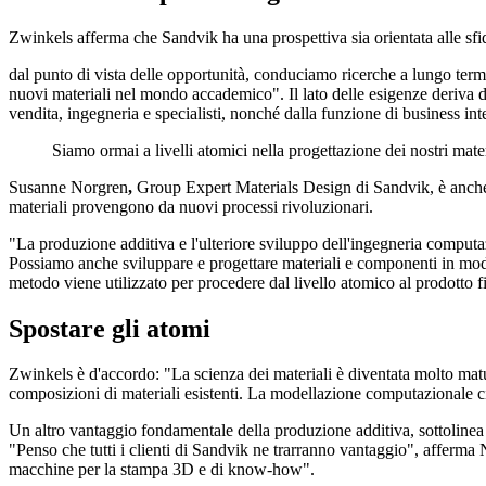
Zwinkels afferma che Sandvik ha una prospettiva sia orientata alle sfid
dal punto di vista delle opportunità, conduciamo ricerche a lungo term
nuovi materiali nel mondo accademico". Il lato delle esigenze deriva dall
vendita, ingegneria e specialisti, nonché dalla funzione di business int
Siamo ormai a livelli atomici nella progettazione dei nostri mater
Susanne Norgren
,
Group Expert Materials Design di Sandvik, è anche pr
materiali provengono da nuovi processi rivoluzionari.
"La produzione additiva e l'ulteriore sviluppo dell'ingegneria computaz
Possiamo anche sviluppare e progettare materiali e componenti in modi 
metodo viene utilizzato per procedere dal livello atomico al prodotto fi
Spostare gli atomi
Zwinkels è d'accordo: "La scienza dei materiali è diventata molto matur
composizioni di materiali esistenti. La modellazione computazionale ci
Un altro vantaggio fondamentale della produzione additiva, sottolinea N
"Penso che tutti i clienti di Sandvik ne trarranno vantaggio", afferma 
macchine per la stampa 3D e di know-how".