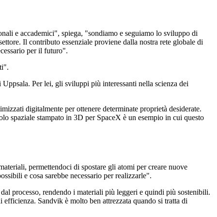
zionali e accademici", spiega, "sondiamo e seguiamo lo sviluppo di
ettore. Il contributo essenziale proviene dalla nostra rete globale di
cessario per il futuro".
i".
ppsala. Per lei, gli sviluppi più interessanti nella scienza dei
imizzati digitalmente per ottenere determinate proprietà desiderate.
eicolo spaziale stampato in 3D per SpaceX è un esempio in cui questo
materiali, permettendoci di spostare gli atomi per creare nuove
ssibili e cosa sarebbe necessario per realizzarle".
al processo, rendendo i materiali più leggeri e quindi più sostenibili.
 efficienza. Sandvik è molto ben attrezzata quando si tratta di