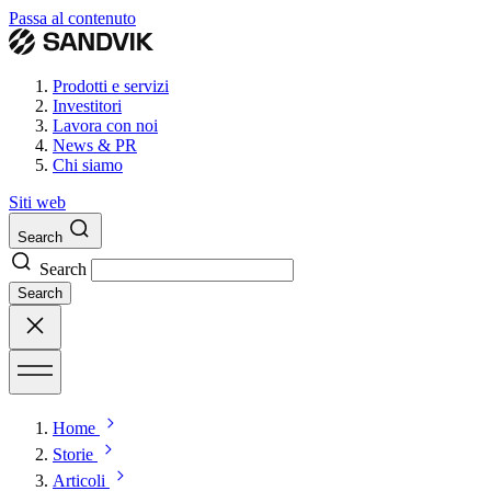
Passa al contenuto
Prodotti e servizi
Investitori
Lavora con noi
News & PR
Chi siamo
Siti web
Search
Search
Search
Home
Storie
Articoli