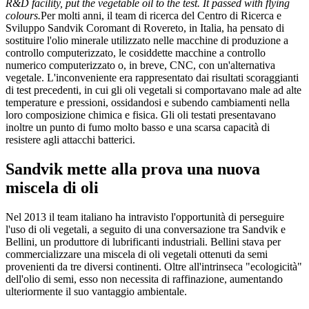
R&D facility, put the vegetable oil to the test. It passed with flying
colours.
Per molti anni, il team di ricerca del Centro di Ricerca e
Sviluppo Sandvik Coromant di Rovereto, in Italia, ha pensato di
sostituire l'olio minerale utilizzato nelle macchine di produzione a
controllo computerizzato, le cosiddette macchine a controllo
numerico computerizzato o, in breve, CNC, con un'alternativa
vegetale. L'inconveniente era rappresentato dai risultati scoraggianti
di test precedenti, in cui gli oli vegetali si comportavano male ad alte
temperature e pressioni, ossidandosi e subendo cambiamenti nella
loro composizione chimica e fisica. Gli oli testati presentavano
inoltre un punto di fumo molto basso e una scarsa capacità di
resistere agli attacchi batterici.
Sandvik mette alla prova una nuova
miscela di oli
Nel 2013 il team italiano ha intravisto l'opportunità di perseguire
l'uso di oli vegetali, a seguito di una conversazione tra Sandvik e
Bellini, un produttore di lubrificanti industriali. Bellini stava per
commercializzare una miscela di oli vegetali ottenuti da semi
provenienti da tre diversi continenti. Oltre all'intrinseca "ecologicità"
dell'olio di semi, esso non necessita di raffinazione, aumentando
ulteriormente il suo vantaggio ambientale.