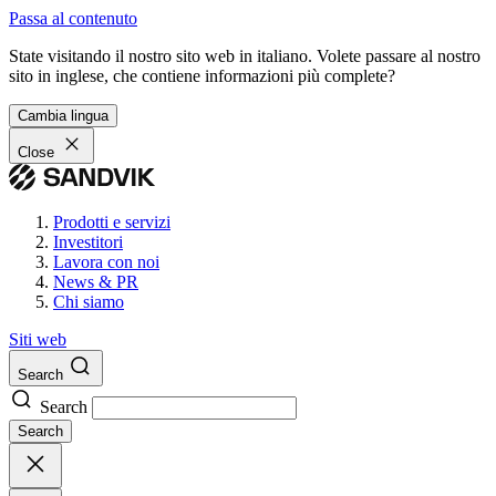
Passa al contenuto
State visitando il nostro sito web in italiano. Volete passare al nostro
sito in inglese, che contiene informazioni più complete?
Cambia lingua
Close
Prodotti e servizi
Investitori
Lavora con noi
News & PR
Chi siamo
Siti web
Search
Search
Search